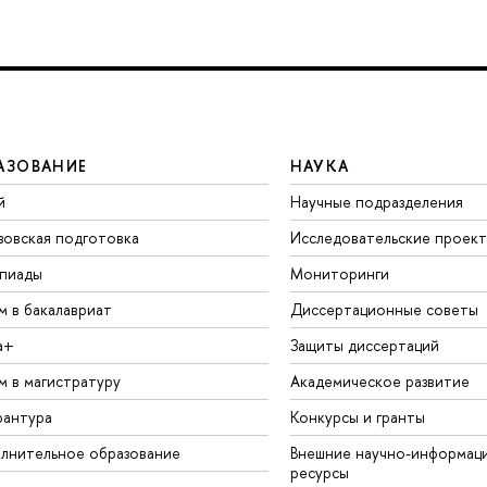
АЗОВАНИЕ
НАУКА
й
Научные подразделения
зовская подготовка
Исследовательские проек
пиады
Мониторинги
м в бакалавриат
Диссертационные советы
а+
Защиты диссертаций
м в магистратуру
Академическое развитие
рантура
Конкурсы и гранты
лнительное образование
Внешние научно-информац
ресурсы