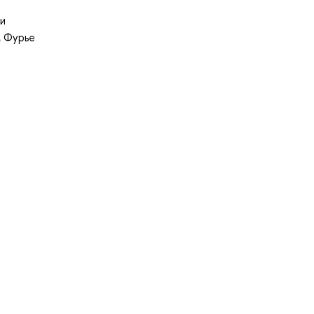
 и
м Фурье