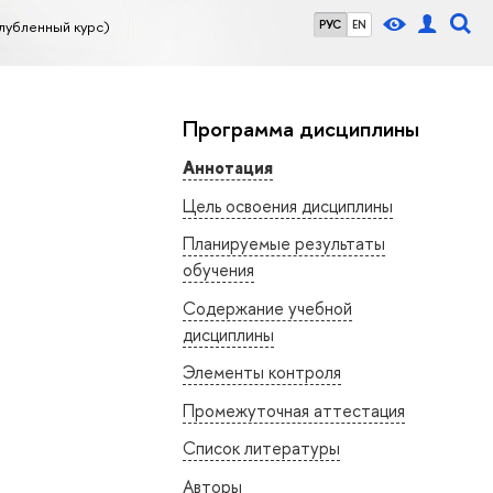
лубленный курс)
РУС
EN
Программа дисциплины
Аннотация
Цель освоения дисциплины
Планируемые результаты
обучения
Содержание учебной
дисциплины
Элементы контроля
Промежуточная аттестация
Список литературы
Авторы