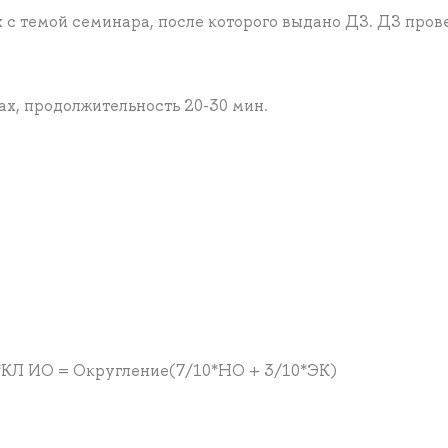
х с темой семинара, после которого выдано ДЗ. ДЗ пров
х, продолжительность 20-30 мин.
7*КЛ ИО = Округление(7/10*НО + 3/10*ЭК)