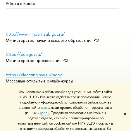
Работа в Вышке
http://www.minobrnauki.gov.ru/
Министерство науки и высшего образования РФ
https://edu.gov.ru/
Министерство просвещения РФ
https://elearning.hse.ru/mooc
Массовые открытые онлайн-курсы
Мы используем файлы cookies для улучшения работы сайта
НИУ ВШЭ и большего удобства его использования. Более
подробную информацию об использовании файлов cookies
© НИУ ВШЭ 1993–2026
Адреса и контакты
можно найти
здесь
, наши правила обработки персональных
Условия использования материалов
данных –
здесь
. Продолжая пользоваться сайтом, вы
✖
подтверждаете, что были проинформированы об
Политика конфиденциальности
использовании файлов cookies сайтом НИУ ВШЭ и согласны
Правила применения рекомендательных технологий в НИУ ВШЭ
с нашими правилами обработки персональных данных. Вы