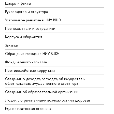
Цифры и факты
Ли
Руководство и структура
До
Устойчивое развитие в НИУ ВШЭ
Ол
Преподаватели и сотрудники
Пр
Корпуса и общежития
Вы
Закупки
Пр
Обращения граждан в НИУ ВШЭ
Ас
Фонд целевого капитала
До
Противодействие коррупции
Це
Сведения о доходах, расходах, об имуществе и
Би
обязательствах имущественного характера
Об
Сведения об образовательной организации
Об
Людям с ограниченными возможностями здоровья
Единая платежная страница