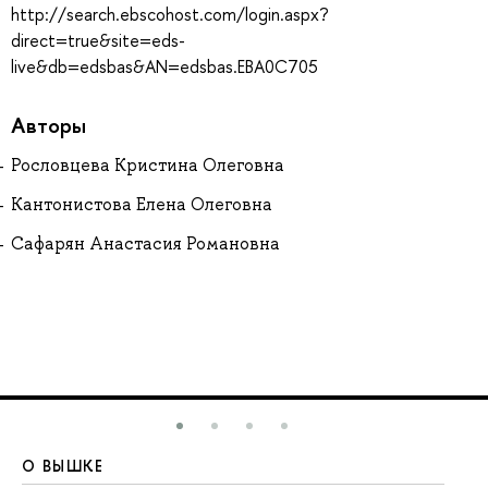
http://search.ebscohost.com/login.aspx?
direct=true&site=eds-
live&db=edsbas&AN=edsbas.EBA0C705
Авторы
Рословцева Кристина Олеговна
Кантонистова Елена Олеговна
Сафарян Анастасия Романовна
О ВЫШКЕ
О