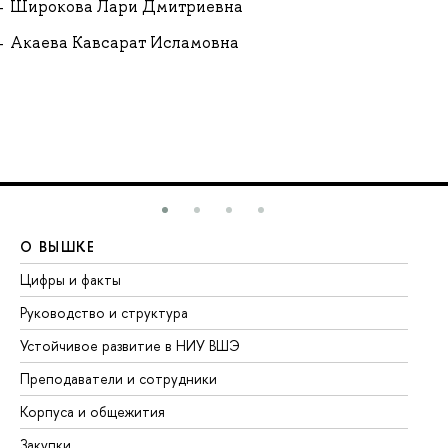
Широкова Лари Дмитриевна
Акаева Кавсарат Исламовна
О ВЫШКЕ
О
Цифры и факты
Ли
Руководство и структура
До
Устойчивое развитие в НИУ ВШЭ
Ол
Преподаватели и сотрудники
Пр
Корпуса и общежития
Вы
Закупки
Пр