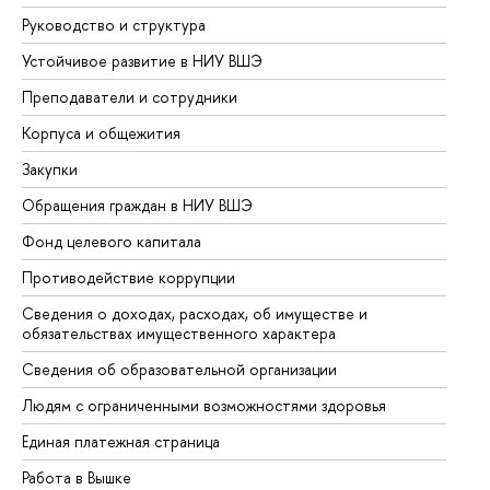
Руководство и структура
До
Устойчивое развитие в НИУ ВШЭ
Ол
Преподаватели и сотрудники
Пр
Корпуса и общежития
Вы
Закупки
Пр
Обращения граждан в НИУ ВШЭ
Ас
Фонд целевого капитала
До
Противодействие коррупции
Це
Сведения о доходах, расходах, об имуществе и
Би
обязательствах имущественного характера
Об
Сведения об образовательной организации
Об
Людям с ограниченными возможностями здоровья
Единая платежная страница
Работа в Вышке