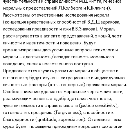
чувствительности к справедливости М.Шмитта, генезиса
моральных представлений Л.Колберга и К.Гиллиган).
Рассмотрены отечественные исследования морали
(концепция нравственных способностей В.Д.Шадрикова,
исследования правдивости и лжи В.В.Знакова). Мораль
рассматривается в аспекте представлений, эмоций, черт
личности и идентичности и поведения. Будут
проанализированы дискуссионные вопросы психологи и
морали – адаптивность/дезадаптивность морального
поведения, «цена» нравственного поступка.
Предполагается изучить развитие морали в обществе и
онтогенезе; будут изучены ситуационные и индивидуально-
личностные факторы (в т.ч. гендерные) проявления морали.
Особое внимание уделяется моральным чертам личности,
реализующим основные «добродетели»: честности,
чувствительности к справедливости (justice sensitivity),
готовности к прощению (forgiveness), способности к
благодарности (gratitude, appreciation). Отдельная тема
курса будет посвящена прикладным вопросам психологии