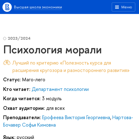
Высшая школа экономики
Меню
2023/2024
Психология морали
Лучший по критерию «Полезность курса для
расширения кругозора и разностороннего развития»
Статус:
Маго-лего
Кто читает:
Департамент психологии
Когда читается:
3 модуль
Охват аудитории:
для всех
Преподаватели:
Ерофеева Виктория Георгиевна
,
Нартова-
Бочавер Софья Кимовна
Язык:
русский