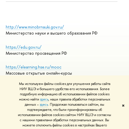
http://www.minobrnauki.gov.ru/
Министерство науки и высшего образования РФ
https://edu.gov.ru/
Министерство просвещения РФ
https://elearning.hse.ru/mooc
Массовые открытые онлайн-курсы
Мы используем файлы cookies для улучшения работы сайта
НИУ ВШЭ и большего удобства его использования. Более
подробную информацию об использовании файлов cookies
© НИУ ВШЭ 1993–2026
Адреса и контакты
можно найти
здесь
, наши правила обработки персональных
Условия использования материалов
данных –
здесь
. Продолжая пользоваться сайтом, вы
✖
подтверждаете, что были проинформированы об
Политика конфиденциальности
использовании файлов cookies сайтом НИУ ВШЭ и согласны
Правила применения рекомендательных технологий в НИУ ВШЭ
с нашими правилами обработки персональных данных. Вы
Карта сайта
можете отключить файлы cookies в настройках Вашего