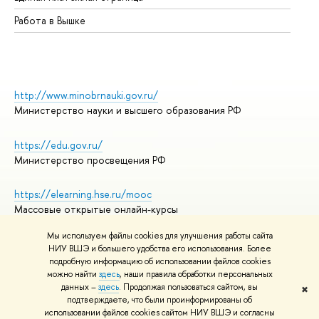
Работа в Вышке
http://www.minobrnauki.gov.ru/
Министерство науки и высшего образования РФ
https://edu.gov.ru/
Министерство просвещения РФ
https://elearning.hse.ru/mooc
Массовые открытые онлайн-курсы
Мы используем файлы cookies для улучшения работы сайта
НИУ ВШЭ и большего удобства его использования. Более
подробную информацию об использовании файлов cookies
© НИУ ВШЭ 1993–2026
Адреса и контакты
можно найти
здесь
, наши правила обработки персональных
Условия использования материалов
данных –
здесь
. Продолжая пользоваться сайтом, вы
✖
подтверждаете, что были проинформированы об
Политика конфиденциальности
использовании файлов cookies сайтом НИУ ВШЭ и согласны