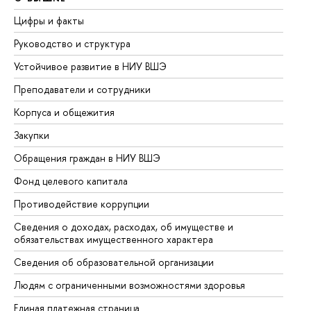
Цифры и факты
Ли
Руководство и структура
До
Устойчивое развитие в НИУ ВШЭ
Ол
Преподаватели и сотрудники
Пр
Корпуса и общежития
Вы
Закупки
Пр
Обращения граждан в НИУ ВШЭ
Ас
Фонд целевого капитала
До
Противодействие коррупции
Це
Сведения о доходах, расходах, об имуществе и
Би
обязательствах имущественного характера
Об
Сведения об образовательной организации
Об
Людям с ограниченными возможностями здоровья
Единая платежная страница