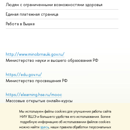
Людям с ограниченными возможностями здоровья
Единая платежная страница
Работа в Вышке
http://www.minobrnauki.gov.ru/
Министерство науки и высшего образования РФ
https://edu.gov.ru/
Министерство просвещения РФ
https://elearning.hse.ru/mooc
Массовые открытые онлайн-курсы
Мы используем файлы cookies для улучшения работы сайта
НИУ ВШЭ и большего удобства его использования. Более
подробную информацию об использовании файлов cookies
© НИУ ВШЭ 1993–2026
Адреса и контакты
можно найти
здесь
, наши правила обработки персональных