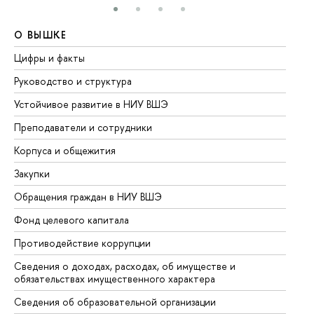
О ВЫШКЕ
О
Цифры и факты
Ли
Руководство и структура
До
Устойчивое развитие в НИУ ВШЭ
Ол
Преподаватели и сотрудники
Пр
Корпуса и общежития
Вы
Закупки
Пр
Обращения граждан в НИУ ВШЭ
Ас
Фонд целевого капитала
До
Противодействие коррупции
Це
Сведения о доходах, расходах, об имуществе и
Би
обязательствах имущественного характера
Об
Сведения об образовательной организации
Об