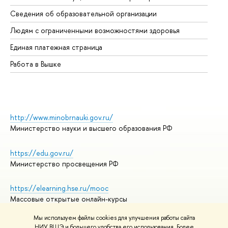
Об
Сведения об образовательной организации
Об
Людям с ограниченными возможностями здоровья
Единая платежная страница
Работа в Вышке
http://www.minobrnauki.gov.ru/
Министерство науки и высшего образования РФ
https://edu.gov.ru/
Министерство просвещения РФ
https://elearning.hse.ru/mooc
Массовые открытые онлайн-курсы
Мы используем файлы cookies для улучшения работы сайта
НИУ ВШЭ и большего удобства его использования. Более