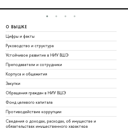
О ВЫШКЕ
О
Цифры и факты
Ли
Руководство и структура
До
Устойчивое развитие в НИУ ВШЭ
Ол
Преподаватели и сотрудники
Пр
Корпуса и общежития
Вы
Закупки
Пр
Обращения граждан в НИУ ВШЭ
Ас
Фонд целевого капитала
До
Противодействие коррупции
Це
Сведения о доходах, расходах, об имуществе и
Би
обязательствах имущественного характера