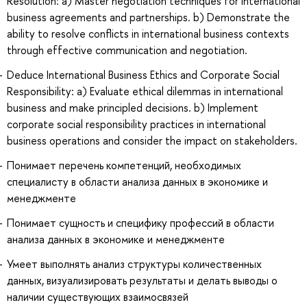
Resolution: a) Master negotiation techniques for international
business agreements and partnerships. b) Demonstrate the
ability to resolve conflicts in international business contexts
through effective communication and negotiation.
Deduce International Business Ethics and Corporate Social
Responsibility: a) Evaluate ethical dilemmas in international
business and make principled decisions. b) Implement
corporate social responsibility practices in international
business operations and consider the impact on stakeholders.
Понимает перечень компетенций, необходимых
специалисту в области анализа данных в экономике и
менеджменте
Понимает сущность и специфику профессий в области
анализа данных в экономике и менеджменте
Умеет выполнять анализ структуры количественных
данных, визуализировать результаты и делать выводы о
наличии существующих взаимосвязей