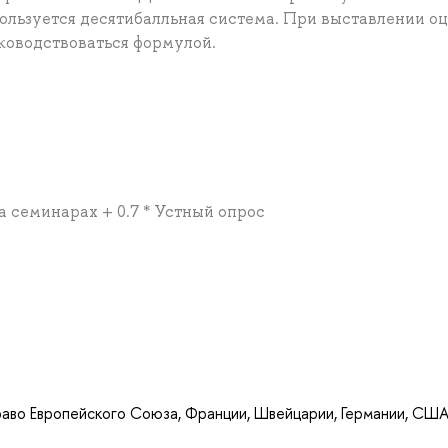
ользуется десятибалльная система. При выставлении о
ководствоваться формулой.
на семинарах + 0.7 * Устный опрос
а
раво Европейского Союза, Франции, Швейцарии, Германии, США,