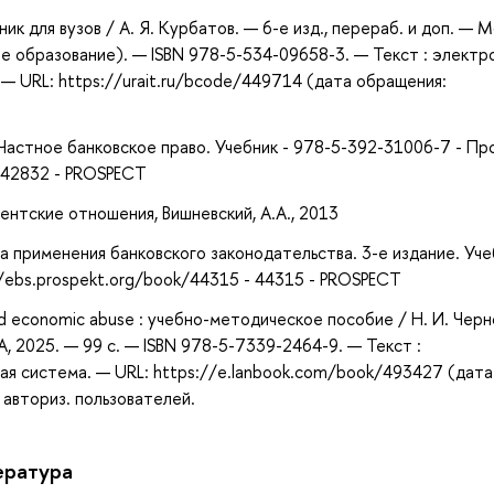
ик для вузов / А. Я. Курбатов. — 6-е изд., перераб. и доп. — М
е образование). — ISBN 978-5-534-09658-3. — Текст : электр
— URL: https://urait.ru/bcode/449714 (дата обращения:
. - Частное банковское право. Учебник - 978-5-392-31006-7 - П
- 42832 - PROSPECT
нтские отношения, Вишневский, А.А., 2013
ика применения банковского законодательства. 3-е издание. Уче
//ebs.prospekt.org/book/44315 - 44315 - PROSPECT
 and economic abuse : учебно-методическое пособие / Н. И. Черн
А, 2025. — 99 с. — ISBN 978-5-7339-2464-9. — Текст :
ая система. — URL: https://e.lanbook.com/book/493427 (дата
 авториз. пользователей.
ература