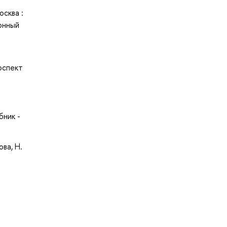
осква :
онный
роспект
бник -
ова, Н.