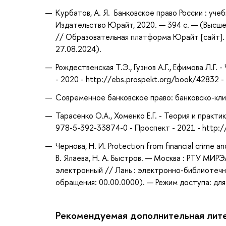
Курбатов, А. Я. Банковское право России : учебн
Издательство Юрайт, 2020. — 394 с. — (Высше
// Образовательная платформа Юрайт [сайт]. 
27.08.2024).
Рождественская Т.Э., Гузнов А.Г., Ефимова Л.Г
- 2020 - http://ebs.prospekt.org/book/42832 
Современное банковское право: банковско-клие
Тарасенко О.А., Хоменко Е.Г. - Теория и практ
978-5-392-33874-0 - Проспект - 2021 - http:
Чернова, Н. И. Protection from financial crime
В. Ялаева, Н. А. Быстров. — Москва : РТУ МИРЭ
электронный // Лань : электронно-библиотечн
обращения: 00.00.0000). — Режим доступа: для
Рекомендуемая дополнительная лит