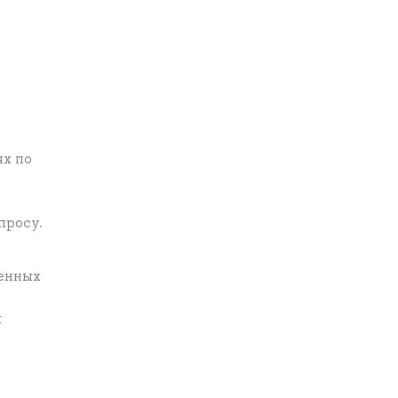
ях по
просу.
женных
х