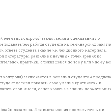
 элемент контроля) заключается в оценивании по
еподавателем работы студента на семинарских заняти
и ответе студента знание им лекционного материала,
й литературы, различных научных точек зрения по
тельной практики, сложившейся по тому или иному во
т контроля) заключается в решении студентом предло
 студент должен показать свое умение критически и
злагать свои мысли, основываясь на знании нормативны
офлайн-экзамена. Для выставления промежуточных и