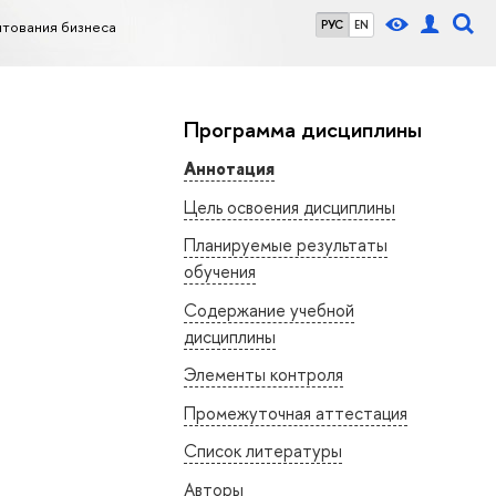
тования бизнеса
РУС
EN
Программа дисциплины
Аннотация
Цель освоения дисциплины
Планируемые результаты
обучения
Содержание учебной
дисциплины
Элементы контроля
Промежуточная аттестация
Список литературы
Авторы