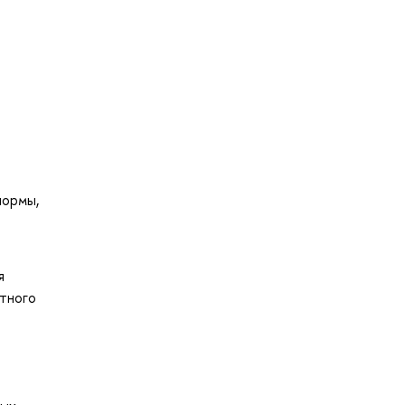
нормы,
я
тного