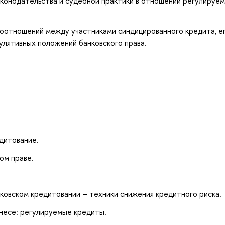
онодательства и судебной практики в отношении регулируе
оотношений между участниками синдицированного кредита, е
улятивных положений банковского права.
дитование.
ом праве.
ковском кредитовании – техники снижения кредитного риска.
знесе: регулируемые кредиты.