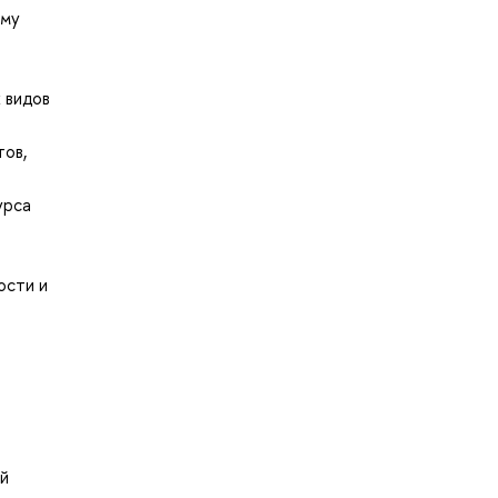
ому
й
 видов
тов,
урса
ости и
й