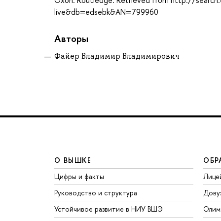
live&db=edsebk&AN=799960
Авторы
Файер Владимир Владимирович
О ВЫШКЕ
ОБР
Цифры и факты
Лице
Руководство и структура
Дову
Устойчивое развитие в НИУ ВШЭ
Олим