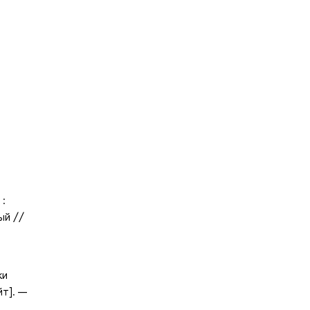
 :
ый //
ки
т]. —