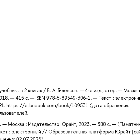
а
ебник : в 2 книгах / Б. А. Гиленсон. — 4-е изд., стер. — Москва
 2018. — 415 с. — ISBN 978-5-89349-306-1. — Текст : электронн
RL: https://e.lanbook.com/book/109531 (дата обращения:
ользователей.
ич. — Москва : Издательство Юрайт, 2023. — 388 с. — (Памятни
кст : электронный // Образовательная платформа Юрайт [сай
ащения: 02.07.2026).