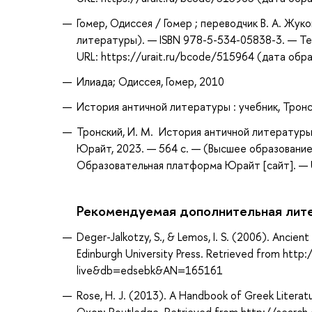
Гомер, Одиссея / Гомер ; переводчик В. А. Жу
литературы). — ISBN 978-5-534-05838-3. — Те
URL: https://urait.ru/bcode/515964 (дата обр
Илиада; Одиссея, Гомер, 2010
История античной литературы : учебник, Тронск
Тронский, И. М. История античной литературы 
Юрайт, 2023. — 564 с. — (Высшее образование
Образовательная платформа Юрайт [сайт]. — U
Рекомендуемая дополнительная лит
Deger-Jalkotzy, S., & Lemos, I. S. (2006). Ancie
Edinburgh University Press. Retrieved from htt
live&db=edsebk&AN=165161
Rose, H. J. (2013). A Handbook of Greek Literat
Oxon: Routledge. Retrieved from http://search