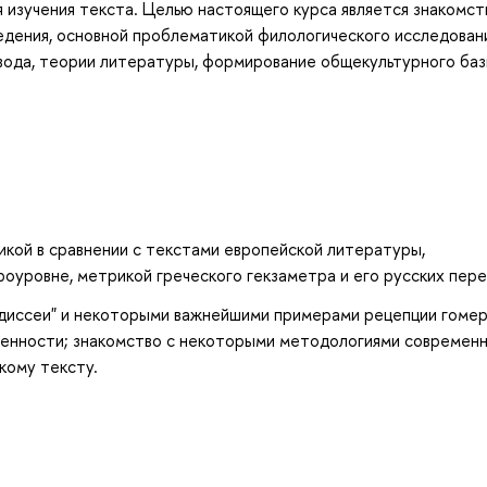
изучения текста. Целью настоящего курса является знакомст
дения, основной проблематикой филологического исследован
евода, теории литературы, формирование общекультурного баз
икой в сравнении с текстами европейской литературы,
роуровне, метрикой греческого гекзаметра и его русских пере
"Одиссеи" и некоторыми важнейшими примерами рецепции гоме
еменности; знакомство с некоторыми методологиями современ
кому тексту.