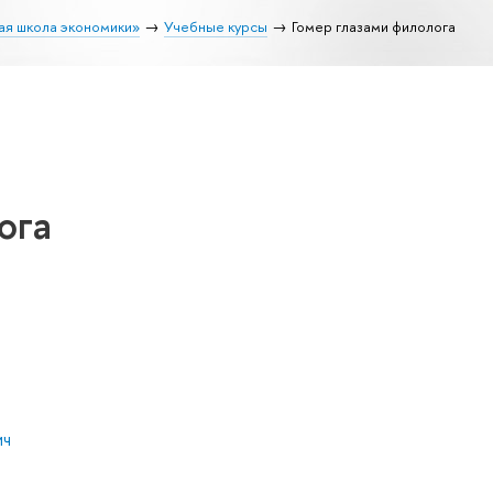
ая школа экономики»
Учебные курсы
Гомер глазами филолога
ога
ич