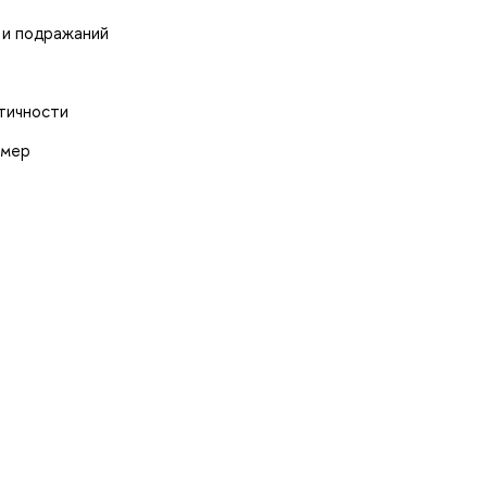
в и подражаний
нтичности
омер