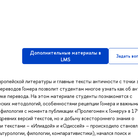
Дополнительные материалы в
Задать во
LMS
вропейской литературы и главные тексты античности с точки 
переводов Гомера позволит студентам многое узнать как об ан
тике перевода. На этом материале студенты познакомятся с
ских методологий, особенностями рецепции Гомера и важным
филология с момента публикации «Пролегомен к Гомеру» в 1
 древних версий текстов, но и добычу всестороннего знания о
ыми текстами – «Илиадой» и «Одиссей» – происходило станов
ьтурологии, филологии, компаративистики), начался поиск и