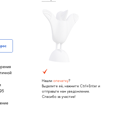
прос
зрения
тичной
Нашли
опечатку
?
и
Выделите её, нажмите Ctrl+Enter и
795
отправьте нам уведомление.
Спасибо за участие!
ление