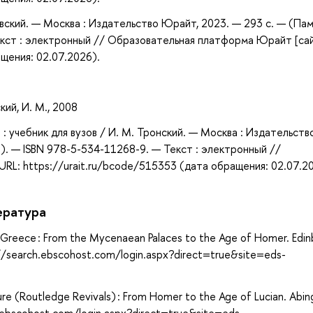
ковский. — Москва : Издательство Юрайт, 2023. — 293 с. — (Па
кст : электронный // Образовательная платформа Юрайт [сай
ащения: 02.07.2026).
ий, И. М., 2008
: учебник для вузов / И. М. Тронский. — Москва : Издательств
). — ISBN 978-5-534-11268-9. — Текст : электронный //
RL: https://urait.ru/bcode/515353 (дата обращения: 02.07.2
ература
nt Greece : From the Mycenaean Palaces to the Age of Homer. Edin
p://search.ebscohost.com/login.aspx?direct=true&site=eds-
ure (Routledge Revivals) : From Homer to the Age of Lucian. Abin
.ebscohost.com/login.aspx?direct=true&site=eds-