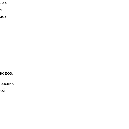
во с
ия
иса
водов.
ровских
ной