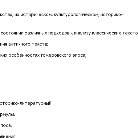
стах, их историческом, культурологическом, историко-
состоянии различных подходов к анализу классических тексто
ния античного текста;
ких особенностях гомеровского эпоса;
 историко-литературный
ормулы.
эпоса.
авнения.