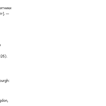
мятники
т]. —
о
026).
burgh:
gdon,