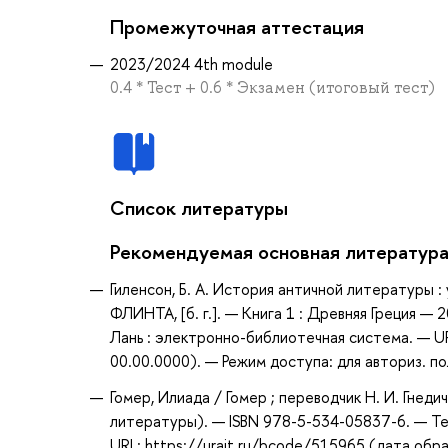
Промежуточная аттестация
2023/2024 4th module
0.4 * Тест + 0.6 * Экзамен (итоговый тест)
Список литературы
Рекомендуемая основная литератур
Гиленсон, Б. А. История античной литературы : уч
ФЛИНТА, [б. г.]. — Книга 1 : Древняя Греция —
Лань : электронно-библиотечная система. — U
00.00.0000). — Режим доступа: для авториз. п
Гомер, Илиада / Гомер ; переводчик Н. И. Гнед
литературы). — ISBN 978-5-534-05837-6. — Те
URL: https://urait.ru/bcode/515965 (дата обр