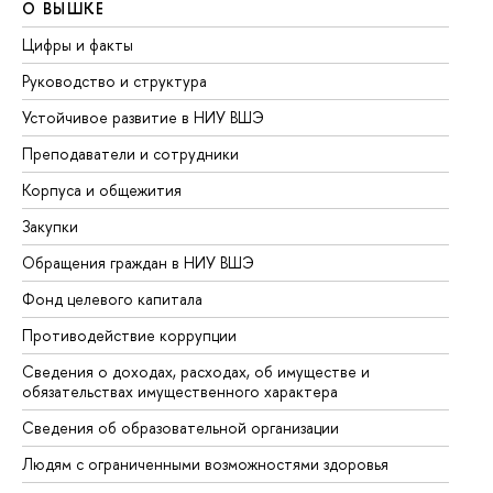
О ВЫШКЕ
О
Цифры и факты
Ли
Руководство и структура
До
Устойчивое развитие в НИУ ВШЭ
Ол
Преподаватели и сотрудники
Пр
Корпуса и общежития
Вы
Закупки
Пр
Обращения граждан в НИУ ВШЭ
Ас
Фонд целевого капитала
До
Противодействие коррупции
Це
Сведения о доходах, расходах, об имуществе и
Би
обязательствах имущественного характера
Об
Сведения об образовательной организации
Об
Людям с ограниченными возможностями здоровья