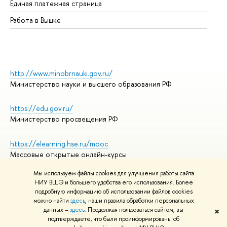
Единая платежная страница
Работа в Вышке
http://www.minobrnauki.gov.ru/
Министерство науки и высшего образования РФ
https://edu.gov.ru/
Министерство просвещения РФ
https://elearning.hse.ru/mooc
Массовые открытые онлайн-курсы
Мы используем файлы cookies для улучшения работы сайта
НИУ ВШЭ и большего удобства его использования. Более
подробную информацию об использовании файлов cookies
© НИУ ВШЭ 1993–2026
Адреса и контакты
можно найти
здесь
, наши правила обработки персональных
Условия использования материалов
данных –
здесь
. Продолжая пользоваться сайтом, вы
✖
подтверждаете, что были проинформированы об
Политика конфиденциальности