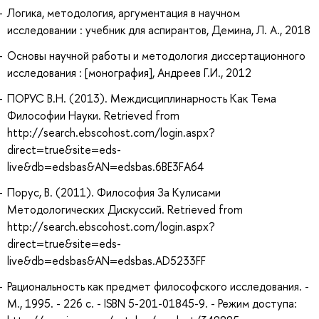
Логика, методология, аргументация в научном
исследовании : учебник для аспирантов, Демина, Л. А., 2018
Основы научной работы и методология диссертационного
исследования : [монография], Андреев Г.И., 2012
ПОРУС В.Н. (2013). Междисциплинарность Как Тема
Философии Науки. Retrieved from
http://search.ebscohost.com/login.aspx?
direct=true&site=eds-
live&db=edsbas&AN=edsbas.6BE3FA64
Порус, В. (2011). Философия За Кулисами
Методологических Дискуссий. Retrieved from
http://search.ebscohost.com/login.aspx?
direct=true&site=eds-
live&db=edsbas&AN=edsbas.AD5233FF
Рациональность как предмет философского исследования. -
М., 1995. - 226 с. - ISBN 5-201-01845-9. - Режим доступа: