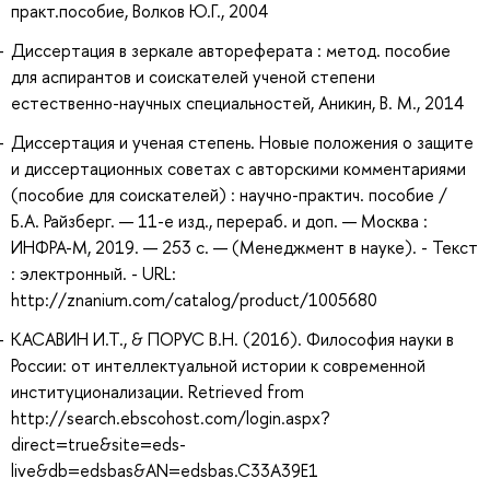
практ.пособие, Волков Ю.Г., 2004
Диссертация в зеркале автореферата : метод. пособие
для аспирантов и соискателей ученой степени
естественно-научных специальностей, Аникин, В. М., 2014
Диссертация и ученая степень. Новые положения о защите
и диссертационных советах с авторскими комментариями
(пособие для соискателей) : научно-практич. пособие /
Б.А. Райзберг. — 11-е изд., перераб. и доп. — Москва :
ИНФРА-М, 2019. — 253 с. — (Менеджмент в науке). - Текст
: электронный. - URL:
http://znanium.com/catalog/product/1005680
КАСАВИН И.Т., & ПОРУС В.Н. (2016). Философия науки в
России: от интеллектуальной истории к современной
институционализации. Retrieved from
http://search.ebscohost.com/login.aspx?
direct=true&site=eds-
live&db=edsbas&AN=edsbas.C33A39E1