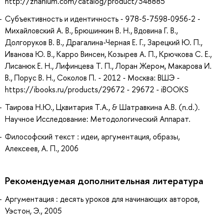
http://znanium.com/catalog/product/348885
Субъективность и идентичность - 978-5-7598-0956-2 -
Михайловский А. В., Брюшинкин В. Н., Вдовина Г. В.,
Долгоруков В. В., Драгалина-Черная Е. Г., Зарецкий Ю. П.,
Иванова Ю. В., Карро Винсен, Козырев А. П., Крючкова С. Е.,
Лисанюк Е. Н., Лифинцева Т. П., Лоран Жером, Макарова И.
В., Порус В. Н., Соколов П. - 2012 - Москва: ВШЭ -
https://ibooks.ru/products/29672 - 29672 - iBOOKS
Таирова Н.Ю., Цквитария Т.А., & Шатравкина А.В. (n.d.).
Научное Исследование: Методологический Аппарат.
Философский текст : идеи, аргументация, образы,
Алексеев, А. П., 2006
Рекомендуемая дополнительная литература
Аргументация : десять уроков для начинающих авторов,
Уэстон, Э., 2005