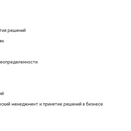
ятия решений
ях
 неопределенности
ий
еский менеджмент и принятие решений в бизнесе