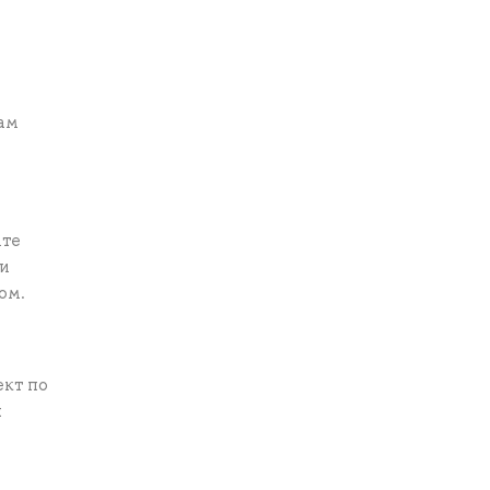
ам
ите
ми
ом.
кт по
х