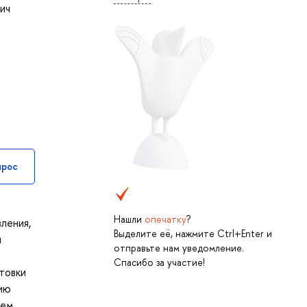
ич
прос
Нашли
опечатку
?
ления,
Выделите её, нажмите Ctrl+Enter и
и
отправьте нам уведомление.
Спасибо за участие!
товки
ию
нем