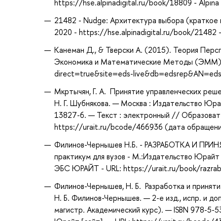
https://hse.alpinadigital.ru/book/18809 - Alpina
21482 - Nudge: Архитектура выбора (краткое и
2020 - https://hse.alpinadigital.ru/book/21482 -
Канеман Д., & Тверски А. (2015). Теория Перс
Экономика и Математические Методы (ЭММ), (1
direct=true&site=eds-live&db=edsrep&AN=eds
Мкртычян, Г. А. Принятие управленческих решен
Н. Г. Шубнякова. — Москва : Издательство Юра
13827-6. — Текст : электронный // Образоват
https://urait.ru/bcode/466936 (дата обращени
Филинов-Чернышев Н.Б. - РАЗРАБОТКА И ПРИНЯ
практикум для вузов - М.:Издательство Юрайт 
ЭБС ЮРАЙТ - URL: https://urait.ru/book/razrabo
Филинов-Чернышев, Н. Б. Разработка и приняти
Н. Б. Филинов-Чернышев. — 2-е изд., испр. и д
магистр. Академический курс). — ISBN 978-5-