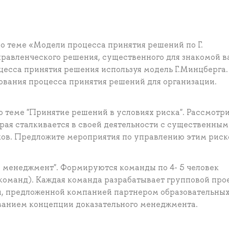
 теме «Модели процесса принятия решений по Г.
равленческого решения, существенного для знакомой в
цесса принятия решения используя модель Г.Минцберга.
вания процесса принятия решений для организации.
теме "Принятие решений в условиях риска". Рассмотр
рая сталкивается в своей деятельности с существенны
сков. Предложите мероприятия по управлению этим риск
й менеджмент". Формируются команды по 4- 5 человек
оманд). Каждая команда разрабатывает групповой прое
и, предложенной компанией партнером образовательны
ованием концепции доказательного менеджмента.