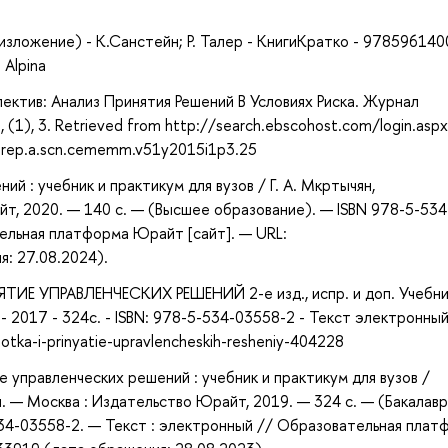
зложение) - К.Санстейн; Р. Талер - КнигиКратко - 978596140
 Alpina
пектив: Анализ Принятия Решений В Условиях Риска. Журнал
), 3. Retrieved from http://search.ebscohost.com/login.asp
rep.a.scn.cememm.v51y2015i1p3.25
ий : учебник и практикум для вузов / Г. А. Мкртычян,
йт, 2020. — 140 с. — (Высшее образование). — ISBN 978-5-534
ельная платформа Юрайт [сайт]. — URL:
я: 27.08.2024).
ТИЕ УПРАВЛЕНЧЕСКИХ РЕШЕНИЙ 2-е изд., испр. и доп. Учебни
- 2017 - 324с. - ISBN: 978-5-534-03558-2 - Текст электронный
tka-i-prinyatie-upravlencheskih-resheniy-404228
е управленческих решений : учебник и практикум для вузов /
оп. — Москва : Издательство Юрайт, 2019. — 324 с. — (Бакалавр
534-03558-2. — Текст : электронный // Образовательная плат