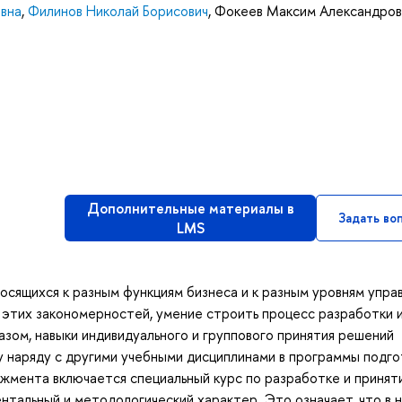
вна
,
Филинов Николай Борисович
,
Фокеев Максим Александров
Дополнительные материалы в
Задать во
LMS
осящихся к разным функциям бизнеса и к разным уровням управ
этих закономерностей, умение строить процесс разработки 
зом, навыки индивидуального и группового принятия решений
 наряду с другими учебными дисциплинами в программы подго
мента включается специальный курс по разработке и принят
нтальный и методологический характер. Это означает, что в 