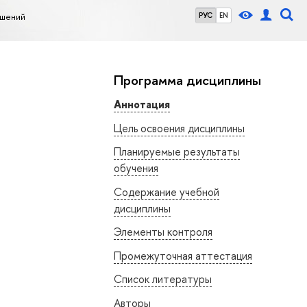
ешений
РУС
EN
Программа дисциплины
Аннотация
Цель освоения дисциплины
Планируемые результаты
обучения
Содержание учебной
дисциплины
Элементы контроля
Промежуточная аттестация
Список литературы
Авторы