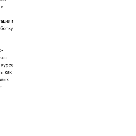
 и
ации в
аботку
с-
ков
 курсе
ы как
овых
т: