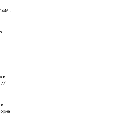
0446 -
x?
-
к и
 //
 и
форма