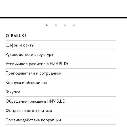
О ВЫШКЕ
О
Цифры и факты
Ли
Руководство и структура
До
Устойчивое развитие в НИУ ВШЭ
Ол
Преподаватели и сотрудники
Пр
Корпуса и общежития
Вы
Закупки
Пр
Обращения граждан в НИУ ВШЭ
Ас
Фонд целевого капитала
До
Противодействие коррупции
Це