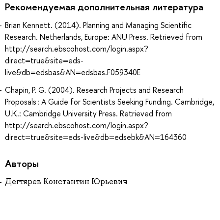
Рекомендуемая дополнительная литература
Brian Kennett. (2014). Planning and Managing Scientific
Research. Netherlands, Europe: ANU Press. Retrieved from
http://search.ebscohost.com/login.aspx?
direct=true&site=eds-
live&db=edsbas&AN=edsbas.F059340E
Chapin, P. G. (2004). Research Projects and Research
Proposals : A Guide for Scientists Seeking Funding. Cambridge,
U.K.: Cambridge University Press. Retrieved from
http://search.ebscohost.com/login.aspx?
direct=true&site=eds-live&db=edsebk&AN=164360
Авторы
Дегтярев Константин Юрьевич