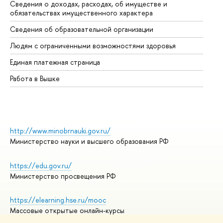
Сведения о доходах, расходах, об имуществе и
Би
обязательствах имущественного характера
Об
Сведения об образовательной организации
Об
Людям с ограниченными возможностями здоровья
Единая платежная страница
Работа в Вышке
http://www.minobrnauki.gov.ru/
Министерство науки и высшего образования РФ
https://edu.gov.ru/
Министерство просвещения РФ
https://elearning.hse.ru/mooc
Массовые открытые онлайн-курсы