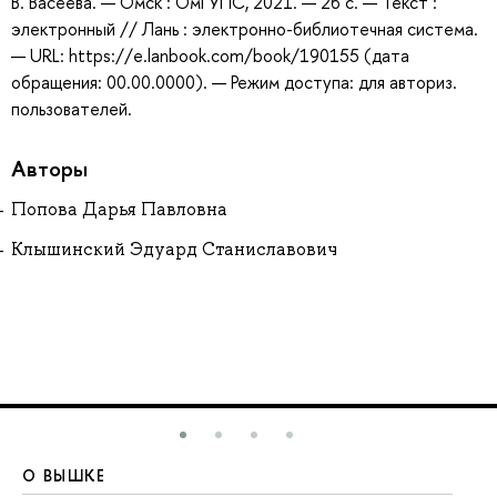
В. Васеева. — Омск : ОмГУПС, 2021. — 26 с. — Текст :
электронный // Лань : электронно-библиотечная система.
— URL: https://e.lanbook.com/book/190155 (дата
обращения: 00.00.0000). — Режим доступа: для авториз.
пользователей.
Авторы
Попова Дарья Павловна
Клышинский Эдуард Станиславович
О ВЫШКЕ
О