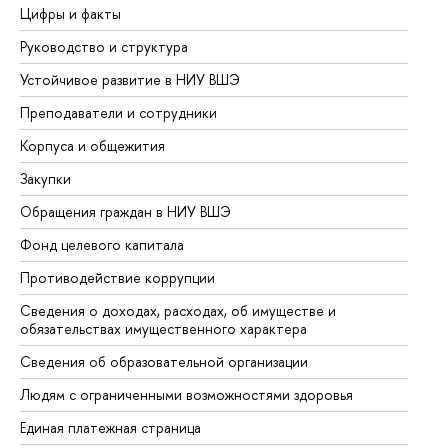
Цифры и факты
Ли
Руководство и структура
До
Устойчивое развитие в НИУ ВШЭ
Ол
Преподаватели и сотрудники
Пр
Корпуса и общежития
Вы
Закупки
Пр
Обращения граждан в НИУ ВШЭ
Ас
Фонд целевого капитала
До
Противодействие коррупции
Це
Сведения о доходах, расходах, об имуществе и
Би
обязательствах имущественного характера
Об
Сведения об образовательной организации
Об
Людям с ограниченными возможностями здоровья
Единая платежная страница