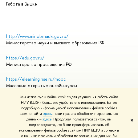
Работа в Вышке
http://www.minobrnauki.gov.ru/
Министерство науки и высшего образования РФ
https://edu.gov.ru/
Министерство просвещения РФ
https://elearning.hse.ru/mooc
Массовые открытые онлайн-курсы
Мы используем файлы cookies для улучшения работы сайта
НИУ ВШЭ и большего удобства его использования. Более
подробную информацию об использовании файлов cookies
© НИУ ВШЭ 1993–2026
Адреса и контакты
можно найти
здесь
, наши правила обработки персональных
Условия использования материалов
данных –
здесь
. Продолжая пользоваться сайтом, вы
✖
подтверждаете, что были проинформированы об
Политика конфиденциальности
использовании файлов cookies сайтом НИУ ВШЭ и согласны
Правила применения рекомендательных технологий в НИУ ВШЭ
с нашими правилами обработки персональных данных. Вы