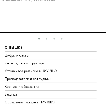
О ВЫШКЕ
О
Цифры и факты
Ли
Руководство и структура
До
Устойчивое развитие в НИУ ВШЭ
Ол
Преподаватели и сотрудники
Пр
Корпуса и общежития
Вы
Закупки
Пр
Обращения граждан в НИУ ВШЭ
Ас