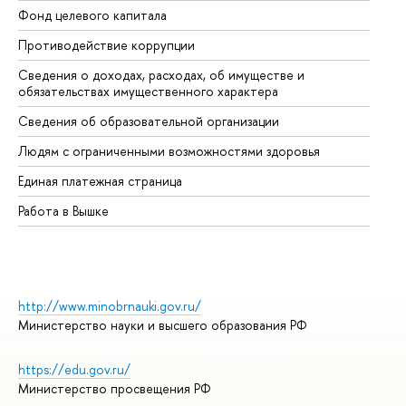
Фонд целевого капитала
До
Противодействие коррупции
Це
Сведения о доходах, расходах, об имуществе и
Би
обязательствах имущественного характера
Об
Сведения об образовательной организации
Об
Людям с ограниченными возможностями здоровья
Единая платежная страница
Работа в Вышке
http://www.minobrnauki.gov.ru/
Министерство науки и высшего образования РФ
https://edu.gov.ru/
Министерство просвещения РФ