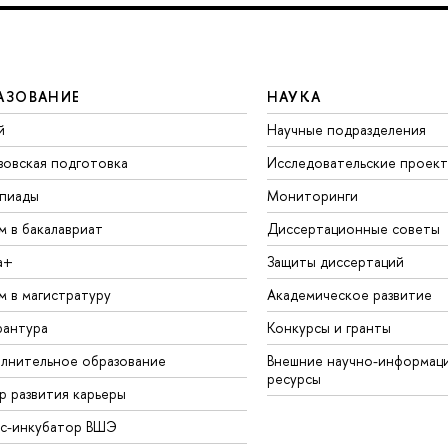
АЗОВАНИЕ
НАУКА
й
Научные подразделения
зовская подготовка
Исследовательские проек
пиады
Мониторинги
м в бакалавриат
Диссертационные советы
а+
Защиты диссертаций
м в магистратуру
Академическое развитие
рантура
Конкурсы и гранты
лнительное образование
Внешние научно-информац
ресурсы
р развития карьеры
ес-инкубатор ВШЭ