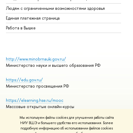
Об
Людям с ограниченными возможностями здоровья
Единая платежная страница
Работа в Вышке
http://www.minobrnauki.gov.ru/
Министерство науки и высшего образования РФ
https://edu.gov.ru/
Министерство просвещения РФ
https://elearning.hse.ru/mooc
Массовые открытые онлайн-курсы
Мы используем файлы cookies для улучшения работы сайта
НИУ ВШЭ и большего удобства его использования. Более
подробную информацию об использовании файлов cookies
© НИУ ВШЭ 1993–2026
Адреса и контакты