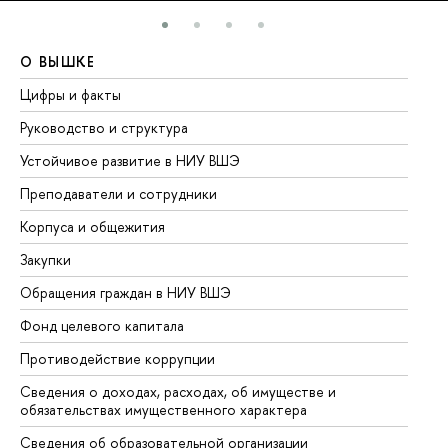
О ВЫШКЕ
О
Цифры и факты
Ли
Руководство и структура
До
Устойчивое развитие в НИУ ВШЭ
Ол
Преподаватели и сотрудники
Пр
Корпуса и общежития
Вы
Закупки
Пр
Обращения граждан в НИУ ВШЭ
Ас
Фонд целевого капитала
До
Противодействие коррупции
Це
Сведения о доходах, расходах, об имуществе и
Би
обязательствах имущественного характера
Об
Сведения об образовательной организации