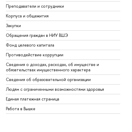
Преподаватели и сотрудники
Пр
Корпуса и общежития
Вы
Закупки
Пр
Обращения граждан в НИУ ВШЭ
Ас
Фонд целевого капитала
До
Противодействие коррупции
Це
Сведения о доходах, расходах, об имуществе и
Би
обязательствах имущественного характера
Об
Сведения об образовательной организации
Об
Людям с ограниченными возможностями здоровья
Единая платежная страница
Работа в Вышке