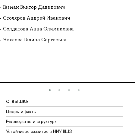
Газман Виктор Давидович
Столяров Андрей Иванович
Солдатова Анна Олимпиевна
Чехлова Галина Сергеевна
О ВЫШКЕ
О
Цифры и факты
Ли
Руководство и структура
До
Устойчивое развитие в НИУ ВШЭ
Ол