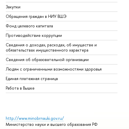
Закупки
Пр
Обращения граждан в НИУ ВШЭ
Ас
Фонд целевого капитала
До
Противодействие коррупции
Це
Сведения о доходах, расходах, об имуществе и
Би
обязательствах имущественного характера
Об
Сведения об образовательной организации
Об
Людям с ограниченными возможностями здоровья
Единая платежная страница
Работа в Вышке
http://www.minobrnauki.gov.ru/
Министерство науки и высшего образования РФ