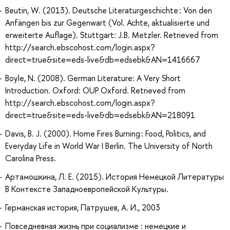
Beutin, W. (2013). Deutsche Literaturgeschichte : Von den
Anfängen bis zur Gegenwart (Vol. Achte, aktualisierte und
erweiterte Auflage). Stuttgart: J.B. Metzler. Retrieved from
http://search.ebscohost.com/login.aspx?
direct=true&site=eds-live&db=edsebk&AN=1416667
Boyle, N. (2008). German Literature: A Very Short
Introduction. Oxford: OUP Oxford. Retrieved from
http://search.ebscohost.com/login.aspx?
direct=true&site=eds-live&db=edsebk&AN=218091
Davis, B. J. (2000). Home Fires Burning : Food, Politics, and
Everyday Life in World War I Berlin. The University of North
Carolina Press.
Артамошкина, Л. Е. (2015). История Немецкой Литературы
В Контексте Западноевропейской Культуры.
Германская история, Патрушев, А. И., 2003
Повседневная жизнь при социализме : немецкие и