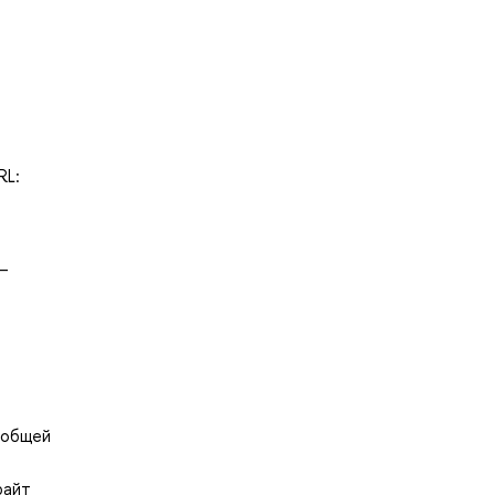
RL:
—
д общей
райт