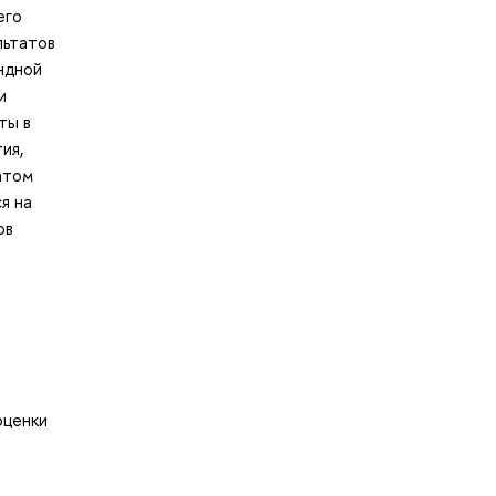
его
льтатов
ндной
и
ты в
ия,
атом
я на
ов
оценки