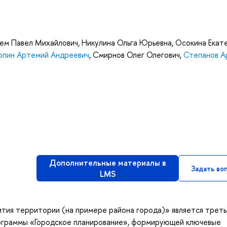
сем Павел Михайлович
,
Никулина Ольга Юрьевна
,
Осокина Екат
опин Артемий Андреевич
,
Смирнов Олег Олегович
,
Степанов А
Дополнительные материалы в
Задать во
LMS
ития территории (на примере района города)» является трет
рограммы «Городское планирование», формирующей ключевые