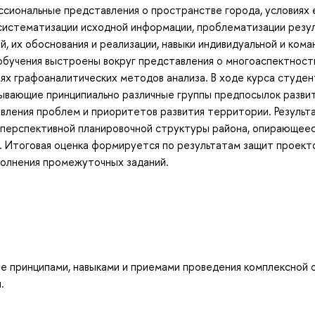
сиональные представления о пространстве города, условиях 
 систематизации исходной информации, проблематизации резу
, их обоснования и реализации, навыки индивидуальной и кома
обучения выстроены вокруг представления о многоаспектност
ях графоаналитических методов анализа. В ходе курса студен
ывающие принципиально различные группы предпосылок развит
явления проблем и приоритетов развития территории. Результ
 перспективной планировочной структуры района, опирающеес
 Итоговая оценка формируется по результатам защит проект
полнения промежуточных заданий.
е принципами, навыками и приемами проведения комплексной 
.