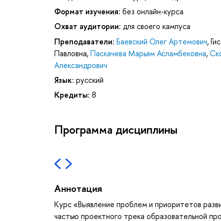
Формат изучения:
без онлайн-курса
Охват аудитории:
для своего кампуса
Преподаватели:
Баевский Олег Артемович
,
Ги
Павловна
,
Паскачева Марьям Асламбековна
,
Ск
Александрович
Язык:
русский
Кредиты:
8
Программа дисциплины
Аннотация
Курс «Выявление проблем и приоритетов разв
частью проектного трека образовательной п