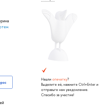
ерина
ртем
Нашли
опечатку
?
прос
Выделите её, нажмите Ctrl+Enter и
отправьте нам уведомление.
Спасибо за участие!
ьей