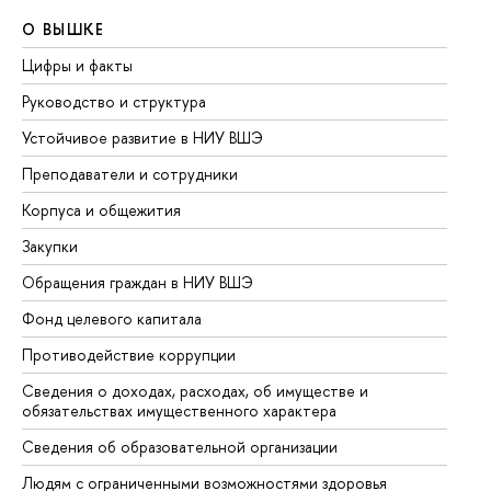
О ВЫШКЕ
О
Цифры и факты
Ли
Руководство и структура
До
Устойчивое развитие в НИУ ВШЭ
Ол
Преподаватели и сотрудники
Пр
Корпуса и общежития
Вы
Закупки
Пр
Обращения граждан в НИУ ВШЭ
Ас
Фонд целевого капитала
До
Противодействие коррупции
Це
Сведения о доходах, расходах, об имуществе и
Би
обязательствах имущественного характера
Об
Сведения об образовательной организации
Об
Людям с ограниченными возможностями здоровья