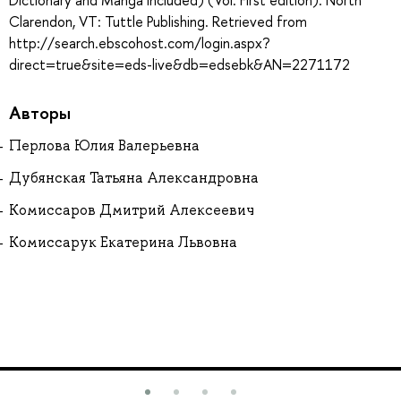
Dictionary and Manga Included) (Vol. First edition). North
Clarendon, VT: Tuttle Publishing. Retrieved from
http://search.ebscohost.com/login.aspx?
direct=true&site=eds-live&db=edsebk&AN=2271172
Авторы
Перлова Юлия Валерьевна
Дубянская Татьяна Александровна
Комиссаров Дмитрий Алексеевич
Комиссарук Екатерина Львовна