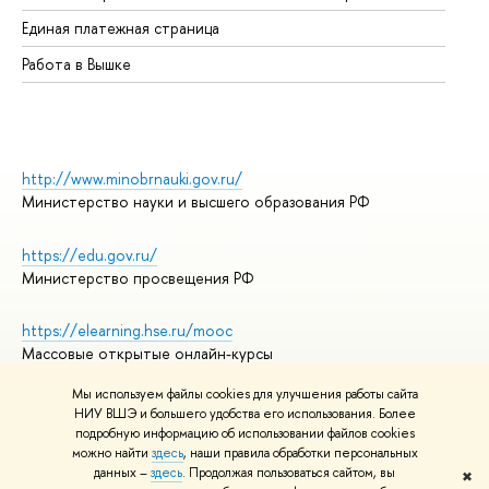
Единая платежная страница
Работа в Вышке
http://www.minobrnauki.gov.ru/
Министерство науки и высшего образования РФ
https://edu.gov.ru/
Министерство просвещения РФ
https://elearning.hse.ru/mooc
Массовые открытые онлайн-курсы
Мы используем файлы cookies для улучшения работы сайта
НИУ ВШЭ и большего удобства его использования. Более
подробную информацию об использовании файлов cookies
© НИУ ВШЭ 1993–2026
Адреса и контакты
можно найти
здесь
, наши правила обработки персональных
Условия использования материалов
данных –
здесь
. Продолжая пользоваться сайтом, вы
✖