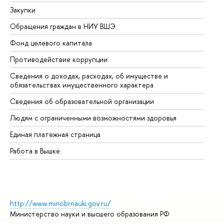
Закупки
Пр
Обращения граждан в НИУ ВШЭ
Ас
Фонд целевого капитала
До
Противодействие коррупции
Це
Сведения о доходах, расходах, об имуществе и
Би
обязательствах имущественного характера
Об
Сведения об образовательной организации
Об
Людям с ограниченными возможностями здоровья
Единая платежная страница
Работа в Вышке
http://www.minobrnauki.gov.ru/
Министерство науки и высшего образования РФ