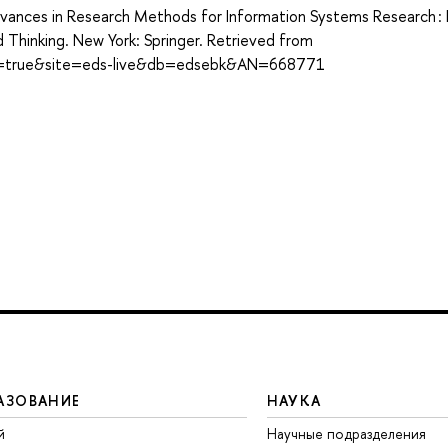
vances in Research Methods for Information Systems Research :
 Thinking. New York: Springer. Retrieved from
ect=true&site=eds-live&db=edsebk&AN=668771
АЗОВАНИЕ
НАУКА
й
Научные подразделения