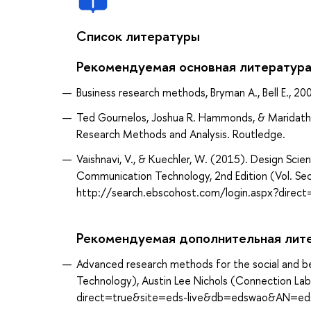
Список литературы
Рекомендуемая основная литератур
Business research methods, Bryman A., Bell E., 20
Ted Gournelos, Joshua R. Hammonds, & Maridath A
Research Methods and Analysis. Routledge.
Vaishnavi, V., & Kuechler, W. (2015). Design Sci
Communication Technology, 2nd Edition (Vol. Se
http://search.ebscohost.com/login.aspx?dir
Рекомендуемая дополнительная лит
Advanced research methods for the social and beh
Technology), Austin Lee Nichols (Connection La
direct=true&site=eds-live&db=edswao&AN=e