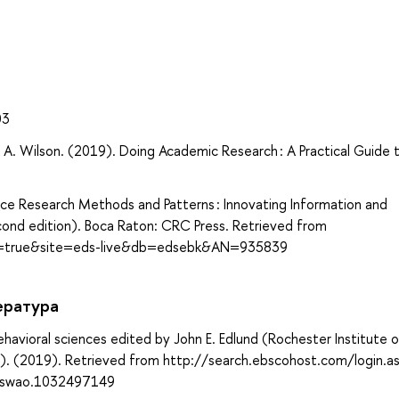
а
03
. Wilson. (2019). Doing Academic Research : A Practical Guide 
ence Research Methods and Patterns : Innovating Information and
cond edition). Boca Raton: CRC Press. Retrieved from
ect=true&site=eds-live&db=edsebk&AN=935839
ература
avioral sciences edited by John E. Edlund (Rochester Institute o
b). (2019). Retrieved from http://search.ebscohost.com/login.a
dswao.1032497149