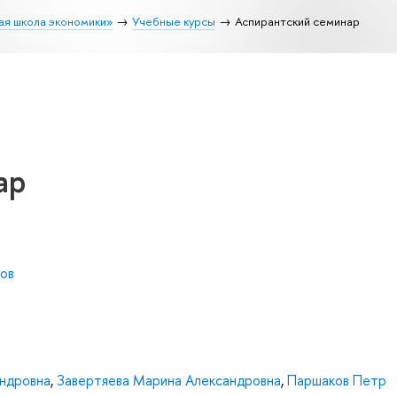
ая школа экономики»
Учебные курсы
Аспирантский семинар
ар
ов
андровна
,
Завертяева Марина Александровна
,
Паршаков Петр