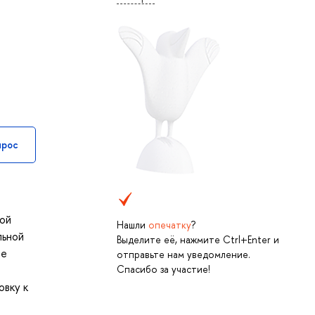
прос
ной
Нашли
опечатку
?
льной
Выделите её, нажмите Ctrl+Enter и
ие
отправьте нам уведомление.
Спасибо за участие!
овку к