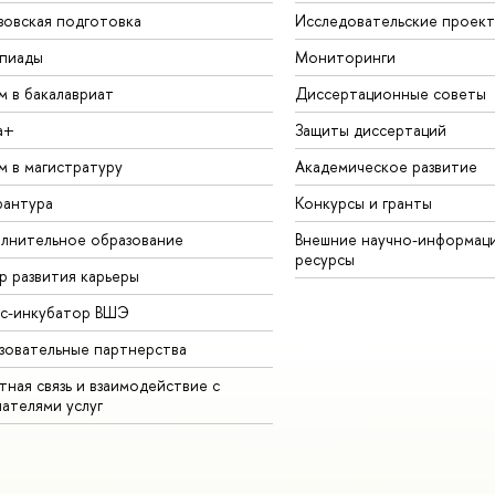
зовская подготовка
Исследовательские проек
пиады
Мониторинги
м в бакалавриат
Диссертационные советы
а+
Защиты диссертаций
м в магистратуру
Академическое развитие
рантура
Конкурсы и гранты
лнительное образование
Внешние научно-информац
ресурсы
р развития карьеры
ес-инкубатор ВШЭ
зовательные партнерства
ная связь и взаимодействие с
чателями услуг