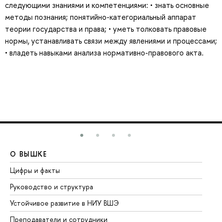
следующими знаниями и компетенциями: • знать основные
методы познания; понятийно-категориальный аппарат
теории государства и права; • уметь толковать правовые
нормы, устанавливать связи между явлениями и процессами;
• владеть навыками анализа нормативно-правового акта.
О ВЫШКЕ
О
Цифры и факты
Ли
Руководство и структура
До
Устойчивое развитие в НИУ ВШЭ
Ол
Преподаватели и сотрудники
Пр