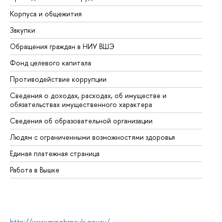
Корпуса и общежития
Вы
Закупки
Пр
Обращения граждан в НИУ ВШЭ
Ас
Фонд целевого капитала
До
Противодействие коррупции
Це
Сведения о доходах, расходах, об имуществе и
Би
обязательствах имущественного характера
Об
Сведения об образовательной организации
Об
Людям с ограниченными возможностями здоровья
Единая платежная страница
Работа в Вышке
http://www.minobrnauki.gov.ru/