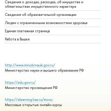
Сведения о доходах, расходах, об имуществе и
Би
обязательствах имущественного характера
Об
Сведения об образовательной организации
Об
Людям с ограниченными возможностями здоровья
Единая платежная страница
Работа в Вышке
http://www.minobrnauki.gov.ru/
Министерство науки и высшего образования РФ
https://edu.gov.ru/
Министерство просвещения РФ
https://elearning.hse.ru/mooc
Массовые открытые онлайн-курсы