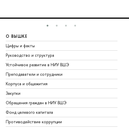
О ВЫШКЕ
О
Цифры и факты
Ли
Руководство и структура
До
Устойчивое развитие в НИУ ВШЭ
Ол
Преподаватели и сотрудники
Пр
Корпуса и общежития
Вы
Закупки
Пр
Обращения граждан в НИУ ВШЭ
Ас
Фонд целевого капитала
До
Противодействие коррупции
Це