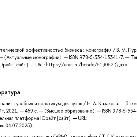
а
тегической эффективностью бизнеса : монография / В. М. Пур
 — (Актуальные монографии). — ISBN 978-5-534-13341-7. — Тек
айт [сайт]. — URL: https://urait.ru/bcode/519052 (дата
ература
лиз : учебник и практикум для вузов / Н. А. Казакова. — 3-е и
т, 2021. — 469 с. — (Высшее образование). — ISBN 978-5-534
ельная платформа Юрайт [сайт]. — URL:
я: 04.07.2025).
 на стоимость компании (VBM) : монография / Т. Г. Касьяненко,