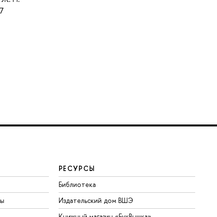
07
РЕСУРСЫ
Библиотека
ты
Издательский дом ВШЭ
Книжный магазин «БукВышка»