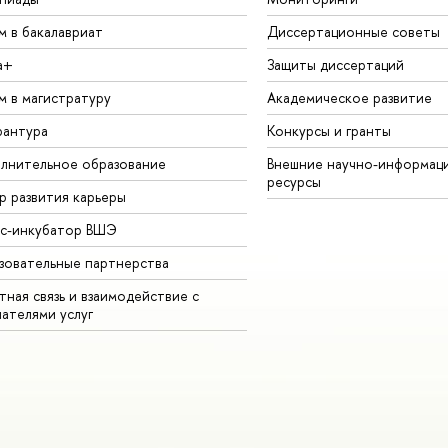
м в бакалавриат
Диссертационные советы
а+
Защиты диссертаций
м в магистратуру
Академическое развитие
рантура
Конкурсы и гранты
лнительное образование
Внешние научно-информац
ресурсы
р развития карьеры
ес-инкубатор ВШЭ
зовательные партнерства
ная связь и взаимодействие с
чателями услуг