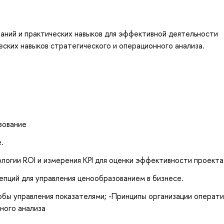
аний и практических навыков для эффективной деятельности
еских навыков стратегического и операционного анализа.
зование
.
огии ROI и измерения KPI для оценки эффективности проекта
пций для управления ценообразованием в бизнесе.
особы управления показателями; -Принципы организации операт
ного анализа