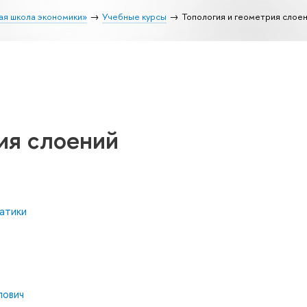
ая школа экономики»
Учебные курсы
Топология и геометрия слое
ия слоений
атики
лович