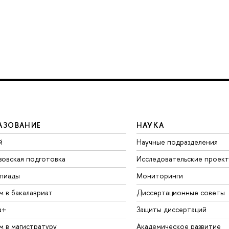
АЗОВАНИЕ
НАУКА
й
Научные подразделения
зовская подготовка
Исследовательские проек
пиады
Мониторинги
м в бакалавриат
Диссертационные советы
а+
Защиты диссертаций
м в магистратуру
Академическое развитие