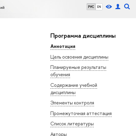
ний
РУС
EN
Программа дисциплины
Аннотация
Цель освоения дисциплины
Планируемые результаты
обучения
Содержание учебной
дисциплины
Элементы контроля
Промежуточная аттестация
Список литературы
Авторы