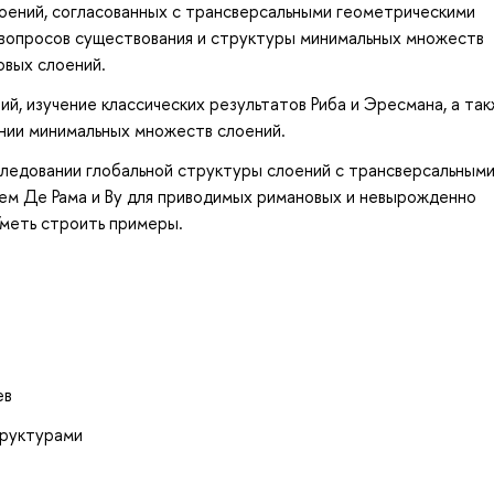
оений, согласованных с трансверсальными геометрическими
 вопросов существования и структуры минимальных множеств
овых слоений.
й, изучение классических результатов Риба и Эресмана, а та
нии минимальных множеств слоений.
следовании глобальной структуры слоений с трансверсальным
ем Де Рама и Ву для приводимых римановых и невырожденно
меть строить примеры.
ев
труктурами