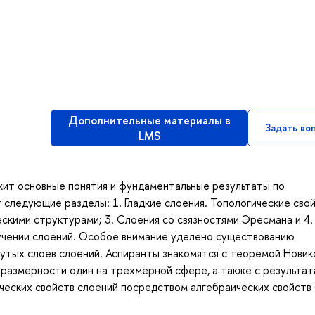
Дополнительные материалы в
Задать во
LMS
жит основные понятия и фундаментальные результаты по
следующие разделы: 1. Гладкие слоения. Топологические сво
ескими структурами; 3. Слоения со связностями Эресмана и 4.
учении слоений. Особое внимание уделено существованию
нутых слоев слоений. Аспиранты знакомятся с теоремой Новик
оразмерности один на трехмерной сфере, а также с результа
ческих свойств слоений посредством алгебраических свойств