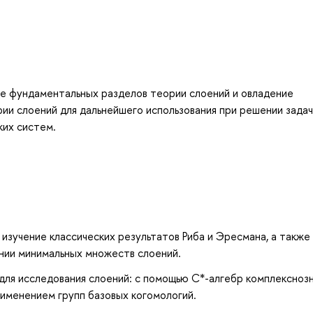
ие фундаментальных разделов теории слоений и овладение
и слоений для дальнейшего использования при решении задач
ких систем.
 изучение классических результатов Риба и Эресмана, а также
нии минимальных множеств слоений.
для исследования слоений: с помощью C*-алгебр комплексноз
рименением групп базовых когомологий.