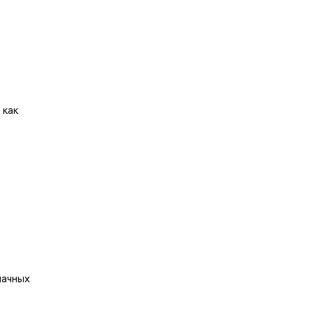
 как
начных