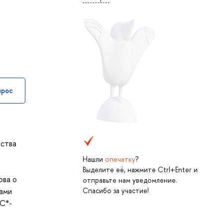
прос
йства
Нашли
опечатку
?
Выделите её, нажмите Ctrl+Enter и
ова о
отправьте нам уведомление.
Спасибо за участие!
тами
 C*-