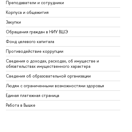
Преподаватели и сотрудники
Пр
Корпуса и общежития
Вы
Закупки
Пр
Обращения граждан в НИУ ВШЭ
Ас
Фонд целевого капитала
До
Противодействие коррупции
Це
Сведения о доходах, расходах, об имуществе и
Би
обязательствах имущественного характера
Об
Сведения об образовательной организации
Об
Людям с ограниченными возможностями здоровья
Единая платежная страница
Работа в Вышке