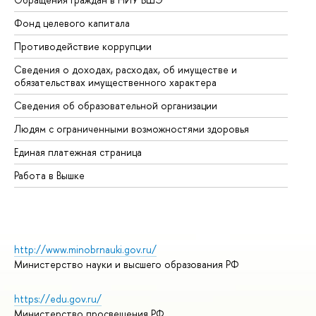
Фонд целевого капитала
До
Противодействие коррупции
Це
Сведения о доходах, расходах, об имуществе и
Би
обязательствах имущественного характера
Об
Сведения об образовательной организации
Об
Людям с ограниченными возможностями здоровья
Единая платежная страница
Работа в Вышке
http://www.minobrnauki.gov.ru/
Министерство науки и высшего образования РФ
https://edu.gov.ru/
Министерство просвещения РФ