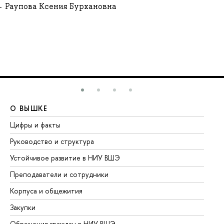
Раупова Ксения Бурхановна
О ВЫШКЕ
О
Цифры и факты
Ли
Руководство и структура
До
Устойчивое развитие в НИУ ВШЭ
Ол
Преподаватели и сотрудники
Пр
Корпуса и общежития
Вы
Закупки
Пр
Обращения граждан в НИУ ВШЭ
Ас