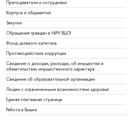
Преподаватели и сотрудники
Пр
Корпуса и общежития
Вы
Закупки
Пр
Обращения граждан в НИУ ВШЭ
Ас
Фонд целевого капитала
До
Противодействие коррупции
Це
Сведения о доходах, расходах, об имуществе и
Би
обязательствах имущественного характера
Об
Сведения об образовательной организации
Об
Людям с ограниченными возможностями здоровья
Единая платежная страница
Работа в Вышке