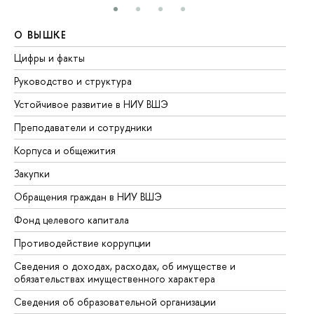
О ВЫШКЕ
О
Цифры и факты
Ли
Руководство и структура
До
Устойчивое развитие в НИУ ВШЭ
Ол
Преподаватели и сотрудники
Пр
Корпуса и общежития
Вы
Закупки
Пр
Обращения граждан в НИУ ВШЭ
Ас
Фонд целевого капитала
До
Противодействие коррупции
Це
Сведения о доходах, расходах, об имуществе и
Би
обязательствах имущественного характера
Об
Сведения об образовательной организации
Об