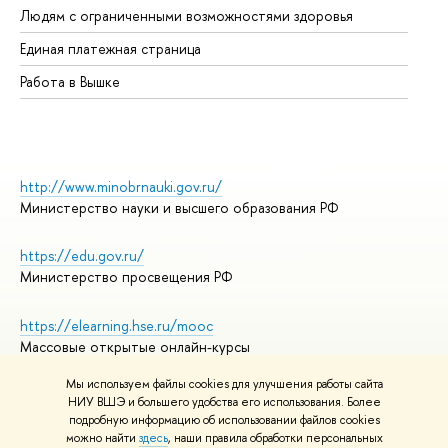
Людям с ограниченными возможностями здоровья
Единая платежная страница
Работа в Вышке
http://www.minobrnauki.gov.ru/
Министерство науки и высшего образования РФ
https://edu.gov.ru/
Министерство просвещения РФ
https://elearning.hse.ru/mooc
Массовые открытые онлайн-курсы
Мы используем файлы cookies для улучшения работы сайта
НИУ ВШЭ и большего удобства его использования. Более
подробную информацию об использовании файлов cookies
© НИУ ВШЭ 1993–2026
Адреса и контакты
можно найти
здесь
, наши правила обработки персональных