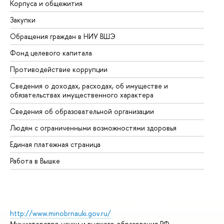
Корпуса и общежития
Вы
Закупки
Пр
Обращения граждан в НИУ ВШЭ
Ас
Фонд целевого капитала
До
Противодействие коррупции
Це
Сведения о доходах, расходах, об имуществе и
Би
обязательствах имущественного характера
Об
Сведения об образовательной организации
Об
Людям с ограниченными возможностями здоровья
Единая платежная страница
Работа в Вышке
http://www.minobrnauki.gov.ru/
Министерство науки и высшего образования РФ