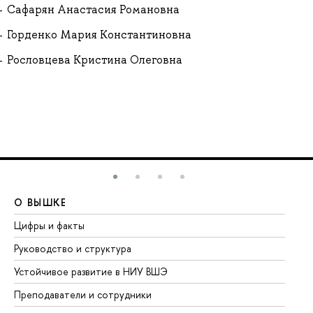
Сафарян Анастасия Романовна
Горденко Мария Константиновна
Рословцева Кристина Олеговна
О ВЫШКЕ
О
Цифры и факты
Ли
Руководство и структура
До
Устойчивое развитие в НИУ ВШЭ
Ол
Преподаватели и сотрудники
Пр