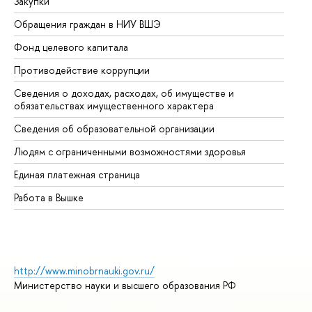
Закупки
Пр
Обращения граждан в НИУ ВШЭ
Ас
Фонд целевого капитала
До
Противодействие коррупции
Це
Сведения о доходах, расходах, об имуществе и
Би
обязательствах имущественного характера
Об
Сведения об образовательной организации
Об
Людям с ограниченными возможностями здоровья
Единая платежная страница
Работа в Вышке
http://www.minobrnauki.gov.ru/
Министерство науки и высшего образования РФ