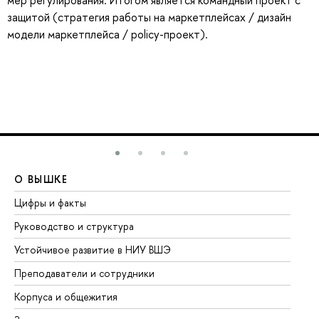
мер регулирования. Итогом является командный проект с
защитой (стратегия работы на маркетплейсах / дизайн
модели маркетплейса / policy-проект).
О ВЫШКЕ
О
Цифры и факты
Ли
Руководство и структура
До
Устойчивое развитие в НИУ ВШЭ
Ол
Преподаватели и сотрудники
Пр
Корпуса и общежития
Вы