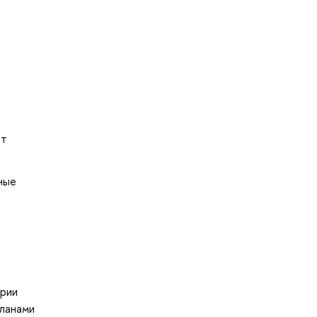
ет
ные
ерии
планами