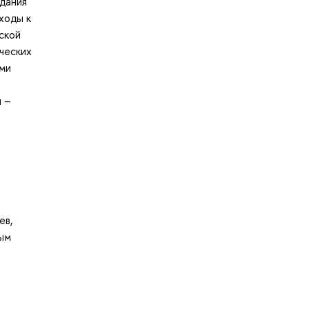
дания
ходы к
ской
ческих
ыми
я –
ев,
ым