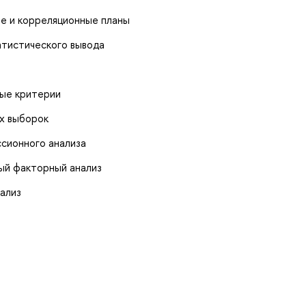
ые и корреляционные планы
атистического вывода
ные критерии
ух выборок
ссионного анализа
ый факторный анализ
ализ