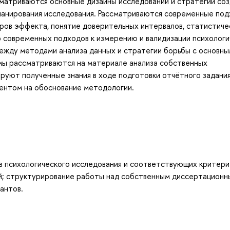
матриваются основные дизайны исследований и стратегии соз
планирования исследования. Рассматриваются современные под
ров эффекта, понятие доверительных интервалов, статистиче
 современных подходов к измерению и валидизации психологи
ежду методами анализа данных и стратегии борьбы с основн
мы рассматриваются на материале анализа собственных
руют полученные знания в ходе подготовки отчётного задани
центом на обоснование методологии.
в психологического исследования и соответствующих критери
й; структурирование работы над собственным диссертационн
антов.