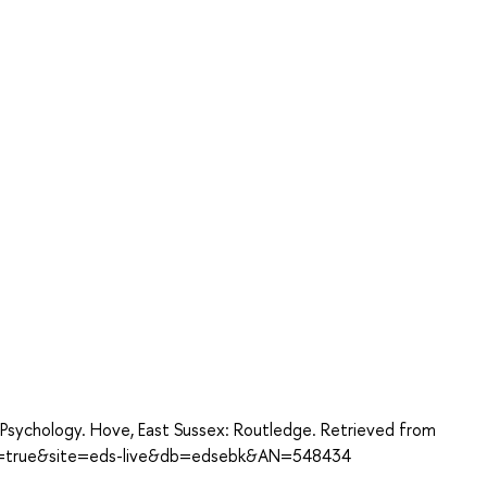
а
Psychology. Hove, East Sussex: Routledge. Retrieved from
ect=true&site=eds-live&db=edsebk&AN=548434