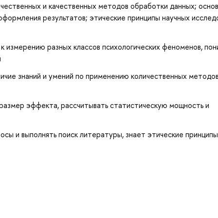
ичественных и качественных методов обработки данных; осно
оформления результатов; этические принципы научных исслед
 к измерению разных классов психологических феноменов, по
я
личие знаний и умений по применению количественных методов
 размер эффекта, рассчитывать статистическую мощность и
сы и выполнять поиск литературы, знает этические принципы