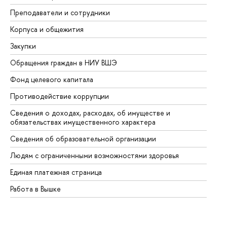
Преподаватели и сотрудники
Пр
Корпуса и общежития
Вы
Закупки
Пр
Обращения граждан в НИУ ВШЭ
Ас
Фонд целевого капитала
До
Противодействие коррупции
Це
Сведения о доходах, расходах, об имуществе и
Би
обязательствах имущественного характера
Об
Сведения об образовательной организации
Об
Людям с ограниченными возможностями здоровья
Единая платежная страница
Работа в Вышке