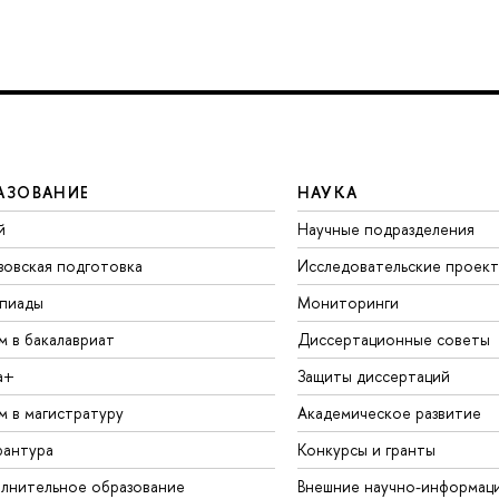
АЗОВАНИЕ
НАУКА
й
Научные подразделения
зовская подготовка
Исследовательские проек
пиады
Мониторинги
м в бакалавриат
Диссертационные советы
а+
Защиты диссертаций
м в магистратуру
Академическое развитие
рантура
Конкурсы и гранты
лнительное образование
Внешние научно-информац