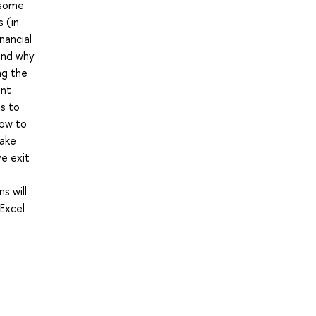
 some
 (in
nancial
 and why
ng the
ent
es to
how to
make
ve exit
s will
 Excel