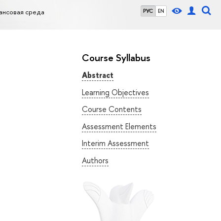
ансовая среда
РУС
EN
Course Syllabus
Abstract
Learning Objectives
Course Contents
Assessment Elements
Interim Assessment
Authors