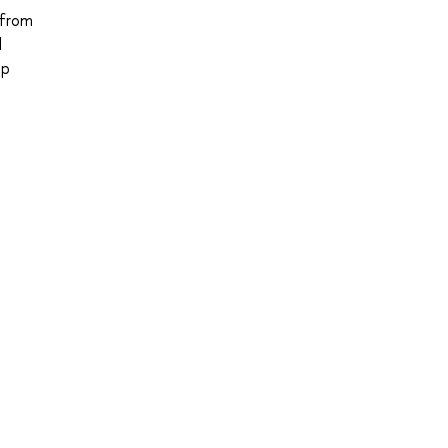
 from
l
op