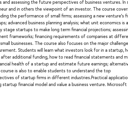
s and assessing the future perspectives of business ventures. In
eur and in others the viewpoint of an investor. The course covers
ding the performance of small firms; assessing a new venture’s fi
artups; advanced business planning analysis; what unit economics is
rly stage startups to make long term financial projections; assessi
ement frameworks; financing requirements of companies at differ
e small businesses. The course also focuses on the major challeng
ement. Students will learn what investors look for in a startup, 
 after additional funding, how to read financial statements and 
cial health of a startup and estimate future earnings; alternati
s course is also to enable students to understand the top
ives of startup firms in different industries.Practical application
ing startup financial model and value a business venture. Microsoft