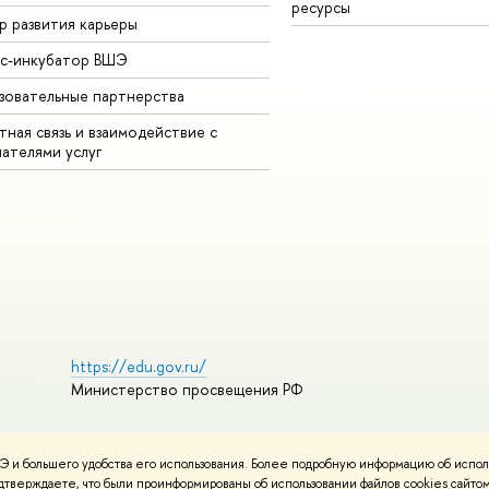
ресурсы
р развития карьеры
ес-инкубатор ВШЭ
зовательные партнерства
ная связь и взаимодействие с
чателями услуг
https://edu.gov.ru/
Министерство просвещения РФ
 и большего удобства его использования. Более подробную информацию об испол
пользования материалов
Политика конфиденциальности
подтверждаете, что были проинформированы об использовании файлов cookies сай