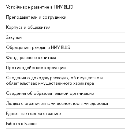
Устойчивое развитие в НИУ ВШЭ
Ол
Преподаватели и сотрудники
Пр
Корпуса и общежития
Вы
Закупки
Пр
Обращения граждан в НИУ ВШЭ
Ас
Фонд целевого капитала
До
Противодействие коррупции
Це
Сведения о доходах, расходах, об имуществе и
Би
обязательствах имущественного характера
Об
Сведения об образовательной организации
Об
Людям с ограниченными возможностями здоровья
Единая платежная страница
Работа в Вышке