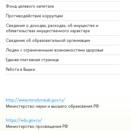
Фонд целевого капитала
До
Противодействие коррупции
Це
Сведения о доходах, расходах, об имуществе и
Би
обязательствах имущественного характера
Об
Сведения об образовательной организации
Об
Людям с ограниченными возможностями здоровья
Единая платежная страница
Работа в Вышке
http://www.minobrnauki.gov.ru/
Министерство науки и высшего образования РФ
https://edu.gov.ru/
Министерство просвещения РФ