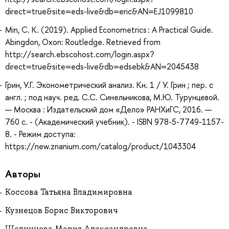
direct=true&site=eds-live&db=eric&AN=EJ1099810
Min, C. K. (2019). Applied Econometrics : A Practical Guide.
Abingdon, Oxon: Routledge. Retrieved from
http://search.ebscohost.com/login.aspx?
direct=true&site=eds-live&db=edsebk&AN=2045438
Грин, У.Г. Эконометрический анализ. Кн. 1 / У. Грин ; пер. с
англ. ; под науч. ред. С.С. Синельникова, М.Ю. Турунцевой.
— Москва : Издательский дом «Дело» РАНХиГС, 2016. —
760 с. - (Академический учебник). - ISBN 978-5-7749-1157-
8. - Режим доступа:
https://new.znanium.com/catalog/product/1043304
Авторы
Коссова Татьяна Владимировна
Кузнецов Борис Викторович
Шелунцова Мария Александровна