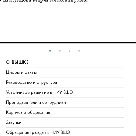
О ВЫШКЕ
О
Цифры и факты
Ли
Руководство и структура
До
Устойчивое развитие в НИУ ВШЭ
Ол
Преподаватели и сотрудники
Пр
Корпуса и общежития
Вы
Закупки
Пр
Обращения граждан в НИУ ВШЭ
Ас