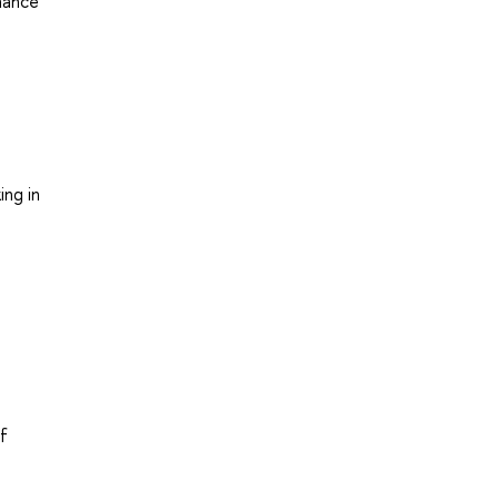
rmance
ing in
of