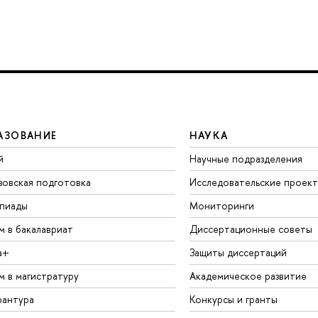
АЗОВАНИЕ
НАУКА
й
Научные подразделения
зовская подготовка
Исследовательские проек
пиады
Мониторинги
м в бакалавриат
Диссертационные советы
а+
Защиты диссертаций
м в магистратуру
Академическое развитие
рантура
Конкурсы и гранты