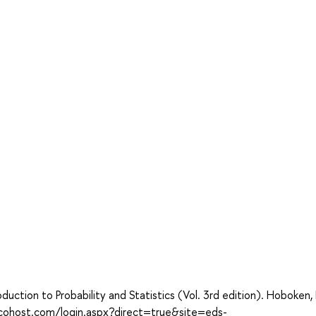
troduction to Probability and Statistics (Vol. 3rd edition). Hoboken
scohost.com/login.aspx?direct=true&site=eds-