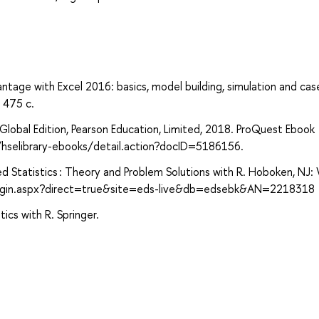
antage with Excel 2016: basics, model building, simulation and ca
 475 с.
, Global Edition, Pearson Education, Limited, 2018. ProQuest Ebook
/hselibrary-ebooks/detail.action?docID=5186156.
lied Statistics : Theory and Problem Solutions with R. Hoboken, NJ: 
login.aspx?direct=true&site=eds-live&db=edsebk&AN=2218318
ics with R. Springer.