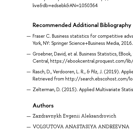
live&db=edsebk&AN=1050364
Recommended Additional Bibliography
Fraser C. Business statistics for competitive adv
York, NY: Springer Science+Business Media, 2016.
Groebner, David, et al. Business Statistics, EBook
Central, https://ebookcentral.proquest.com/lib
Rasch, D., Verdooren, L. R., & Pilz, J. (2019). App
Retrieved from http://search.ebscohost.com/
Zelterman, D. (2015). Applied Multivariate Statist
Authors
Zazdravnykh Evgenii Aleksandrovich
VOLGUTOVA ANASTASIYA ANDREEVNA