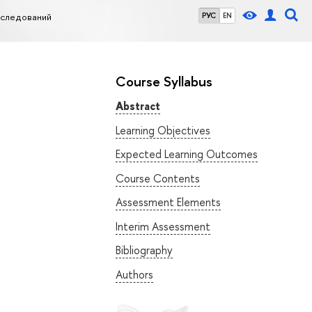
сследований
РУС
EN
Course Syllabus
Abstract
Learning Objectives
Expected Learning Outcomes
Course Contents
Assessment Elements
Interim Assessment
Bibliography
Authors