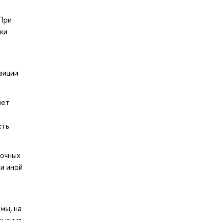
 При
ки
зиции
яет
сть
рочных
и иной
мы, на
енения