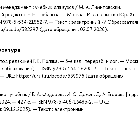
 менеджмент : учебник для вузов / М. А. Лимитовский,
ный редактор Е. Н. Лобанова. — Москва : Издательство Юрайт,
BN 978-5-534-21852-7. — Текст : электронный // Образовател
.ru/bcode/582297 (дата обращения: 02.07.2026).
ература
д редакцией Г. Б. Поляка. — 5-е изд., перераб. и доп. — Москв
е образование). — ISBN 978-5-534-18205-7. — Текст : электр
— URL: https://urait.ru/bcode/559975 (дата обращения:
 учебник / Е. А. Федорова, И. С. Демин, Д. А. Егорова [и др.]
 2024. — 427 с. — ISBN 978-5-406-13483-2. — URL:
 09.12.2025). — Текст : электронный.