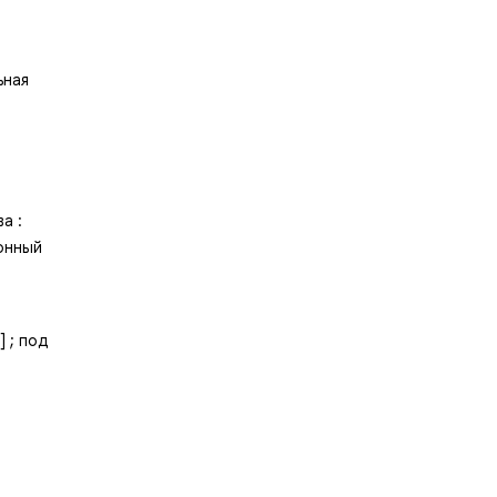
ьная
а :
онный
 ; под