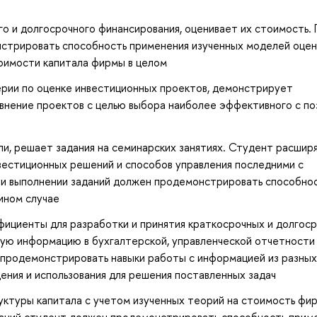
о и долгосрочного финансирования, оценивает их стоимость.
стрировать способность применения изученных моделей оцен
тоимости капитала фирмы в целом
рии по оценке инвестиционных проектов, демонстрирует
внение проектов с целью выбора наиболее эффективного с по
и, решает задания на семинарских занятиях. Студент расшир
нвестиционных решений и способов управления последними с
и выполнении заданий должен продемонстрировать способно
ином случае
ициенты для разработки и принятия краткосрочных и долгос
ую информацию в бухгалтерской, управленческой отчетности 
продемонстрировать навыки работы с информацией из разных
ения и использования для решения поставленных задач
уктуры капитала с учетом изученных теорий на стоимость фир
даний студент должен продемонстрировать способность прим