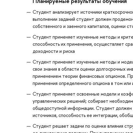
Планируемые результаты обучения
Студент анализирует источники краткосрочног
выполнении заданий студент должен продемон
собственного и заемного капиталов, оценки с
Студент применяет изученные методы и крите
способность их применения, осуществляет сра
доходности и риска
Студент применяет изученные методы и модел
свои знания в области оценки долгосрочных и
применением теории финансовых опционов. Пр
применения определенного опциона в том или 
Студент применяет освоенные модели и коэфф
управленческих решений; собирает необходим
общедоступной информации. Студент должен 
источников, способность ее интеграции, обобщ
Студент решает задачи по оценке влияния стр
ее дивидендную политику. При выполнении за