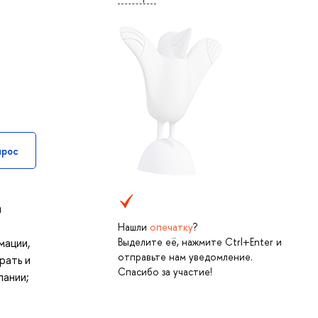
прос
и
Нашли
опечатку
?
Выделите её, нажмите Ctrl+Enter и
мации,
отправьте нам уведомление.
рать и
Спасибо за участие!
пании;