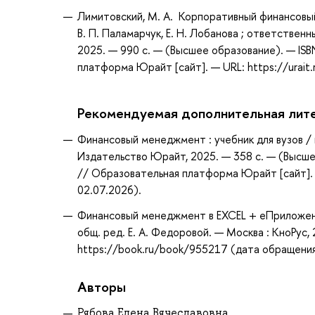
Лимитовский, М. А. Корпоративный финансовый
В. П. Паламарчук, Е. Н. Лобанова ; ответствен
2025. — 990 с. — (Высшее образование). — IS
платформа Юрайт [сайт]. — URL: https://urait
Рекомендуемая дополнительная лит
Финансовый менеджмент : учебник для вузов / по
Издательство Юрайт, 2025. — 358 с. — (Высше
// Образовательная платформа Юрайт [сайт]. 
02.07.2026).
Финансовый менеджмент в EXCEL + еПриложение :
общ. ред. Е. А. Федоровой. — Москва : КноРус,
https://book.ru/book/955217 (дата обращения:
Авторы
Рябова Елена Вячеславовна