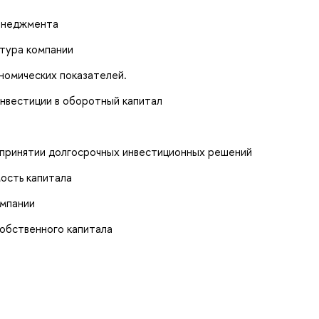
менеджмента
ктура компании
номических показателей.
нвестиции в оборотный капитал
принятии долгосрочных инвестиционных решений
ость капитала
омпании
собственного капитала