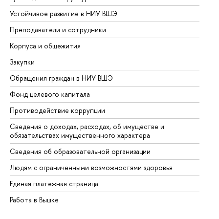
Устойчивое развитие в НИУ ВШЭ
Ол
Преподаватели и сотрудники
Пр
Корпуса и общежития
Вы
Закупки
Пр
Обращения граждан в НИУ ВШЭ
Ас
Фонд целевого капитала
До
Противодействие коррупции
Це
Сведения о доходах, расходах, об имуществе и
Би
обязательствах имущественного характера
Об
Сведения об образовательной организации
Об
Людям с ограниченными возможностями здоровья
Единая платежная страница
Работа в Вышке