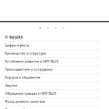
О ВЫШКЕ
О
Цифры и факты
Ли
Руководство и структура
До
Устойчивое развитие в НИУ ВШЭ
Ол
Преподаватели и сотрудники
Пр
Корпуса и общежития
Вы
Закупки
Пр
Обращения граждан в НИУ ВШЭ
Ас
Фонд целевого капитала
До