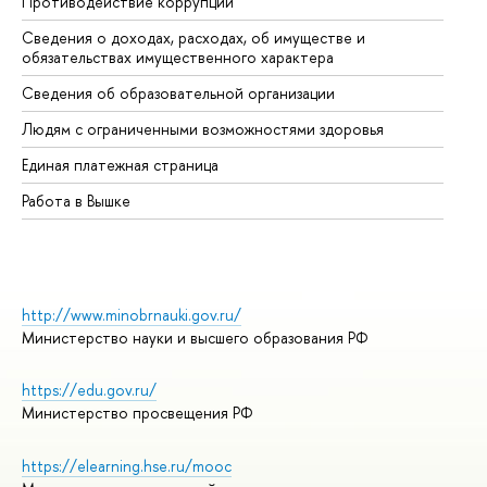
Противодействие коррупции
Це
Сведения о доходах, расходах, об имуществе и
Би
обязательствах имущественного характера
Об
Сведения об образовательной организации
Об
Людям с ограниченными возможностями здоровья
Единая платежная страница
Работа в Вышке
http://www.minobrnauki.gov.ru/
Министерство науки и высшего образования РФ
https://edu.gov.ru/
Министерство просвещения РФ
https://elearning.hse.ru/mooc