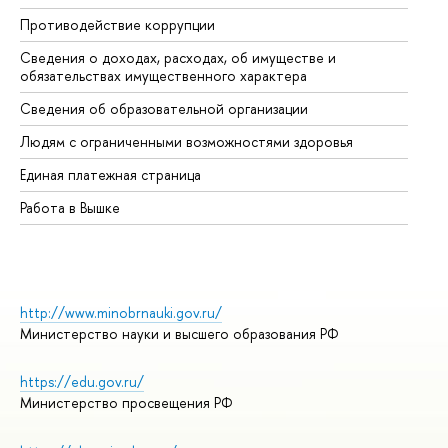
Противодействие коррупции
Це
Сведения о доходах, расходах, об имуществе и
Би
обязательствах имущественного характера
Об
Сведения об образовательной организации
Об
Людям с ограниченными возможностями здоровья
Единая платежная страница
Работа в Вышке
http://www.minobrnauki.gov.ru/
Министерство науки и высшего образования РФ
https://edu.gov.ru/
Министерство просвещения РФ