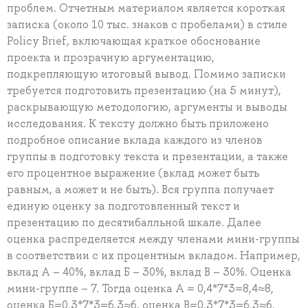
проблем. Отчетным материалом является короткая
записка (около 10 тыс. знаков с пробелами) в стиле
Policy Brief, включающая краткое обоснование
проекта и прозрачную аргументацию,
подкрепляющую итоговый вывод. Помимо записки
требуется подготовить презентацию (на 5 минут),
раскрывающую методологию, аргументы и выводы
исследования. К тексту должно быть приложено
подробное описание вклада каждого из членов
группы в подготовку текста и презентации, а также
его процентное выражение (вклад может быть
равным, а может и не быть). Вся группа получает
единую оценку за подготовленный текст и
презентацию по десятибалльной шкале. Далее
оценка распределяется между членами мини-группы
в соответствии с их процентным вкладом. Например,
вклад А – 40%, вклад Б – 30%, вклад В – 30%. Оценка
мини-группе – 7. Тогда оценка А = 0,4*7*3=8,4≈8,
оценка Б=0,3*7*3=6,3≈6, оценка В=0,3*7*3=6,3≈6.