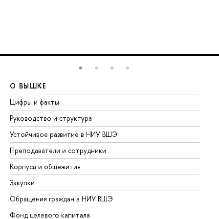
О ВЫШКЕ
О
Цифры и факты
Ли
Руководство и структура
До
Устойчивое развитие в НИУ ВШЭ
Ол
Преподаватели и сотрудники
Пр
Корпуса и общежития
Вы
Закупки
Пр
Обращения граждан в НИУ ВШЭ
Ас
Фонд целевого капитала
До