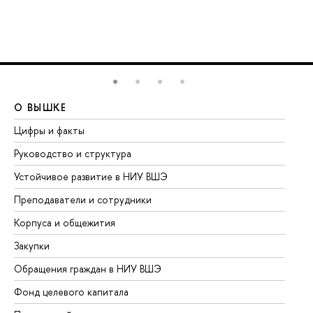
О ВЫШКЕ
О
Цифры и факты
Ли
Руководство и структура
До
Устойчивое развитие в НИУ ВШЭ
Ол
Преподаватели и сотрудники
Пр
Корпуса и общежития
Вы
Закупки
Пр
Обращения граждан в НИУ ВШЭ
Ас
Фонд целевого капитала
До