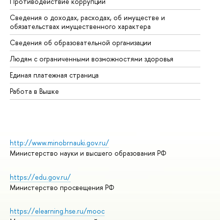
Противодействие коррупции
Це
Сведения о доходах, расходах, об имуществе и
Би
обязательствах имущественного характера
Об
Сведения об образовательной организации
Об
Людям с ограниченными возможностями здоровья
Единая платежная страница
Работа в Вышке
http://www.minobrnauki.gov.ru/
Министерство науки и высшего образования РФ
https://edu.gov.ru/
Министерство просвещения РФ
https://elearning.hse.ru/mooc