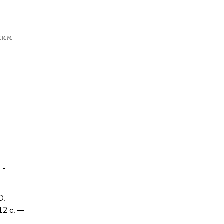
ким
 -
Ю.
12 с. —