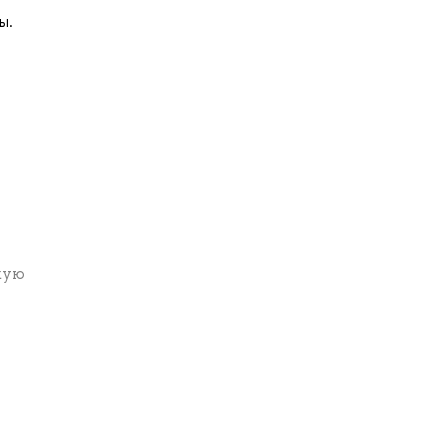
ы.
кую