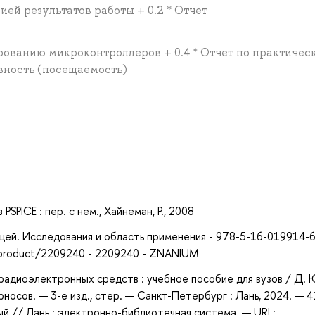
ией результатов работы + 0.2 * Отчет
рованию микроконтроллеров + 0.4 * Отчет по практичес
ивность (посещаемость)
а
PICE : пер. с нем., Хайнеман, Р., 2008
ещей. Исследования и область применения - 978-5-16-019914-6
g/product/2209240 - 2209240 - ZNANIUM
адиоэлектронных средств : учебное пособие для вузов / Д. 
урносов. — 3-е изд., стер. — Санкт-Петербург : Лань, 2024. — 4
ый // Лань : электронно-библиотечная система. — URL: