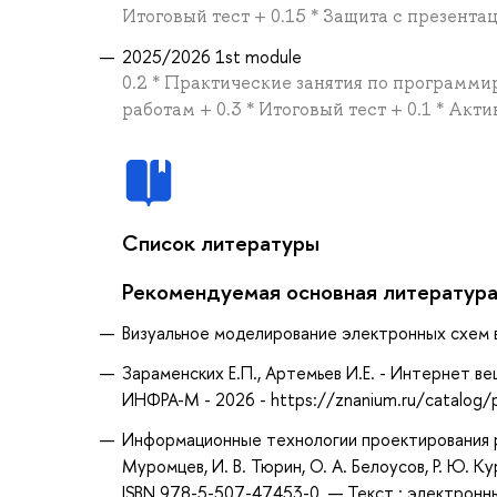
Итоговый тест + 0.15 * Защита с презентац
2025/2026 1st module
0.2 * Практические занятия по программи
работам + 0.3 * Итоговый тест + 0.1 * Акт
Список литературы
Рекомендуемая основная литератур
Визуальное моделирование электронных схем в PS
Зараменских Е.П., Артемьев И.Е. - Интернет в
ИНФРА-М - 2026 - https://znanium.ru/catalo
Информационные технологии проектирования р
Муромцев, И. В. Тюрин, О. А. Белоусов, Р. Ю. К
ISBN 978-5-507-47453-0. — Текст : электронн