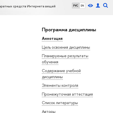
аратных средств Интернета вещей
РУС
EN
Программа дисциплины
Аннотация
Цель освоения дисциплины
Планируемые результаты
обучения
Содержание учебной
дисциплины
Элементы контроля
Промежуточная аттестация
Список литературы
Авторы