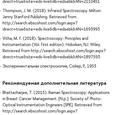
direct=true&site=eds-live&db=edsebk&AN=2110451
Thompson, J. M. (2018). Infrared Spectroscopy. Milton:
Jenny Stanford Publishing. Retrieved from
http://search.ebscohost.com/login.aspx?
direct=true&site=eds-live&db=edsebk&AN=1693993
Vitha, M. F. (2018). Spectroscopy : Principles and
Instrumentation (Vol. First edition). Hoboken, NJ: Wiley.
Retrieved from http://search.ebscohost.com/login.aspx?
direct=true&site=eds-live&db=edsebk&AN=1897593
Экспериментальная спектроскопия, Сойер, Р., 1953
Рекомендуемая дополнительная литература
Bhattacharjee, T. (2015). Raman Spectroscopy: Applications
in Breast Cancer Management. [N.p.]: Society of Photo-
Optical Instrumentation Engineers [SPIE]. Retrieved from
http://search.ebscohost.com/login.aspx?