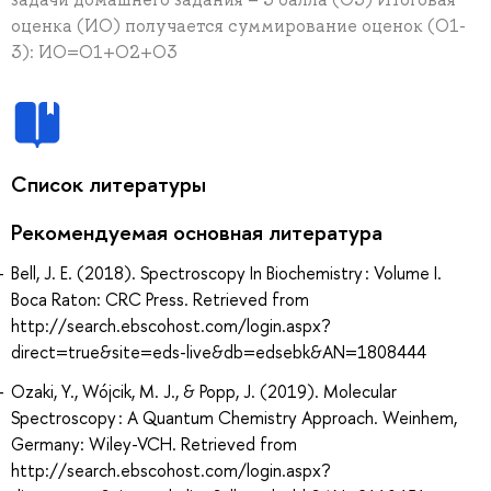
оценка (ИО) получается суммирование оценок (О1-
3): ИО=О1+О2+О3
Список литературы
Рекомендуемая основная литература
Bell, J. E. (2018). Spectroscopy In Biochemistry : Volume I.
Boca Raton: CRC Press. Retrieved from
http://search.ebscohost.com/login.aspx?
direct=true&site=eds-live&db=edsebk&AN=1808444
Ozaki, Y., Wójcik, M. J., & Popp, J. (2019). Molecular
Spectroscopy : A Quantum Chemistry Approach. Weinhem,
Germany: Wiley-VCH. Retrieved from
http://search.ebscohost.com/login.aspx?