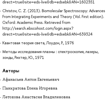
direct=true&site=eds-live&db=edsebk&AN=1602351
Christov, C. Z. (2013). Biomolecular Spectroscopy: Advances
From Integrating Experiments and Theory (Vol. First edition).
Oxford: Academic Press. Retrieved from
http://search.ebscohost.com/login.aspx?
direct=true&site=eds-live&db=edsebk&AN=639324
Квантовая теория света, Лоудон, Р., 1976
Методы исследования плазмы : спектроскопия, лазеры,
зонды, Рихтер, Ю., 1971
Авторы
Афанасьев Антон Евгеньевич
Панкратова Елена Игоревна
Летохова Анастасия Владиленовна