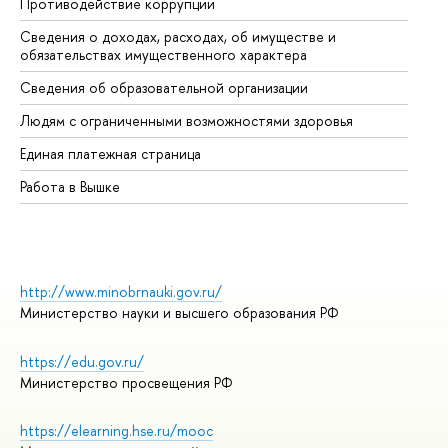
Противодействие коррупции
Це
Сведения о доходах, расходах, об имуществе и
Би
обязательствах имущественного характера
Об
Сведения об образовательной организации
Об
Людям с ограниченными возможностями здоровья
Единая платежная страница
Работа в Вышке
http://www.minobrnauki.gov.ru/
Министерство науки и высшего образования РФ
https://edu.gov.ru/
Министерство просвещения РФ
https://elearning.hse.ru/mooc