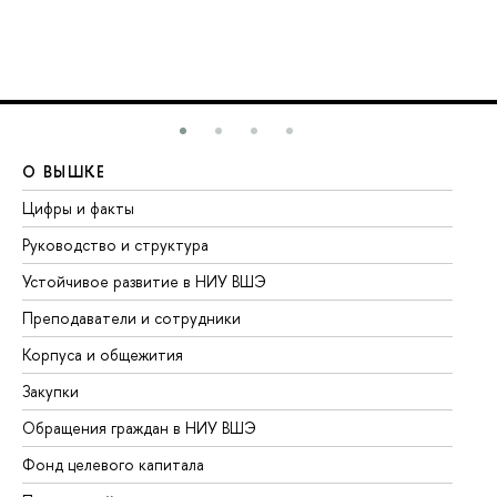
О ВЫШКЕ
О
Цифры и факты
Ли
Руководство и структура
До
Устойчивое развитие в НИУ ВШЭ
Ол
Преподаватели и сотрудники
Пр
Корпуса и общежития
Вы
Закупки
Пр
Обращения граждан в НИУ ВШЭ
Ас
Фонд целевого капитала
До