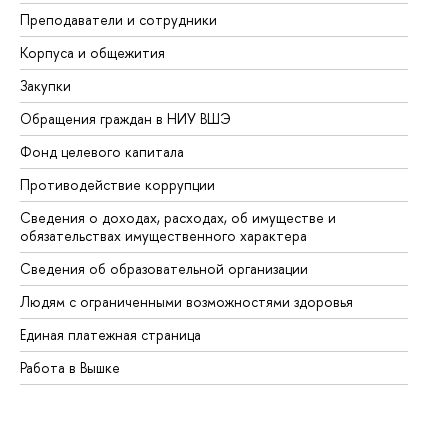
Преподаватели и сотрудники
Пр
Корпуса и общежития
Вы
Закупки
Пр
Обращения граждан в НИУ ВШЭ
Ас
Фонд целевого капитала
До
Противодействие коррупции
Це
Сведения о доходах, расходах, об имуществе и
Би
обязательствах имущественного характера
Об
Сведения об образовательной организации
Об
Людям с ограниченными возможностями здоровья
Единая платежная страница
Работа в Вышке