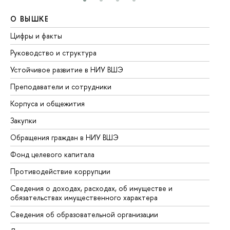
О ВЫШКЕ
О
Цифры и факты
Ли
Руководство и структура
До
Устойчивое развитие в НИУ ВШЭ
Ол
Преподаватели и сотрудники
Пр
Корпуса и общежития
Вы
Закупки
Пр
Обращения граждан в НИУ ВШЭ
Ас
Фонд целевого капитала
До
Противодействие коррупции
Це
Сведения о доходах, расходах, об имуществе и
Би
обязательствах имущественного характера
Об
Сведения об образовательной организации
Об