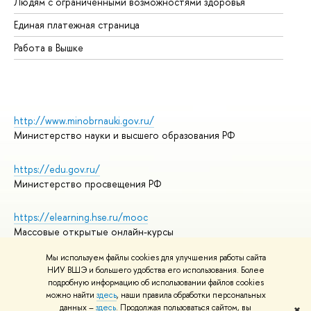
Людям с ограниченными возможностями здоровья
Единая платежная страница
Работа в Вышке
http://www.minobrnauki.gov.ru/
Министерство науки и высшего образования РФ
https://edu.gov.ru/
Министерство просвещения РФ
https://elearning.hse.ru/mooc
Массовые открытые онлайн-курсы
Мы используем файлы cookies для улучшения работы сайта
НИУ ВШЭ и большего удобства его использования. Более
подробную информацию об использовании файлов cookies
© НИУ ВШЭ 1993–2026
Адреса и контакты
можно найти
здесь
, наши правила обработки персональных
Условия использования материалов
данных –
здесь
. Продолжая пользоваться сайтом, вы
✖