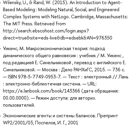
Wilensky, U., & Rand, W. (2015). An Introduction to Agent-
Based Modeling : Modeling Natural, Social, and Engineered
Complex Systems with NetLogo. Cambridge, Massachusetts:
The MIT Press. Retrieved from
http://search.ebscohost.com/login.aspx?
direct=true&site=eds-live&db=edsebk&AN=976350
Уикенс, М. Макроэкономическая теория: подход
динамического общего равновесия : учебник / М. Уикенс ,
под редакцией Е. Синельниковой , перевод с английского Е.
Синельниковой. — Москва : Дело РАНХиГС, 2015. — 736 с.
— ISBN 978-5-7749-0953-7. — Текст : электронный // Лань
: электронно-библиотечная система. — URL:
https://e.lanbook.com/book/143366 (дата обращения:
00.00.0000). — Режим доступа: для авториз.
пользователей.
Экономические агенты и системы балансов. Препринт
WP2/2001/03, Поспелов, И. Г., 2001