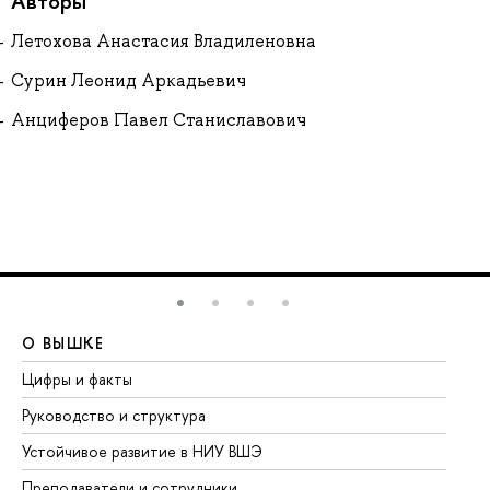
Авторы
Летохова Анастасия Владиленовна
Сурин Леонид Аркадьевич
Анциферов Павел Станиславович
О ВЫШКЕ
О
Цифры и факты
Ли
Руководство и структура
До
Устойчивое развитие в НИУ ВШЭ
Ол
Преподаватели и сотрудники
Пр