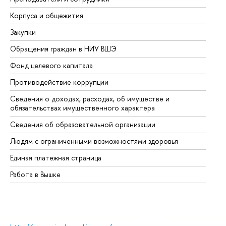
Корпуса и общежития
Вы
Закупки
Пр
Обращения граждан в НИУ ВШЭ
Ас
Фонд целевого капитала
До
Противодействие коррупции
Це
Сведения о доходах, расходах, об имуществе и
Би
обязательствах имущественного характера
Об
Сведения об образовательной организации
Об
Людям с ограниченными возможностями здоровья
Единая платежная страница
Работа в Вышке