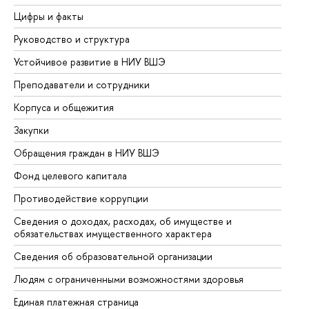
Цифры и факты
Ли
Руководство и структура
До
Устойчивое развитие в НИУ ВШЭ
Ол
Преподаватели и сотрудники
Пр
Корпуса и общежития
Вы
Закупки
Пр
Обращения граждан в НИУ ВШЭ
Ас
Фонд целевого капитала
До
Противодействие коррупции
Це
Сведения о доходах, расходах, об имуществе и
Би
обязательствах имущественного характера
Об
Сведения об образовательной организации
Об
Людям с ограниченными возможностями здоровья
Единая платежная страница