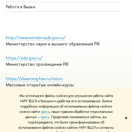
Работа в Вышке
http://www.minobrnauki.gov.ru/
Министерство науки и высшего образования РФ
https://edu.gov.ru/
Министерство просвещения РФ
https://elearning.hse.ru/mooc
Массовые открытые онлайн-курсы
Мы используем файлы cookies для улучшения работы сайта
НИУ ВШЭ и большего удобства его использования. Более
подробную информацию об использовании файлов cookies
© НИУ ВШЭ 1993–2026
Адреса и контакты
можно найти
здесь
, наши правила обработки персональных
Условия использования материалов
данных –
здесь
. Продолжая пользоваться сайтом, вы
✖
подтверждаете, что были проинформированы об
Политика конфиденциальности
использовании файлов cookies сайтом НИУ ВШЭ и согласны
Правила применения рекомендательных технологий в НИУ ВШЭ