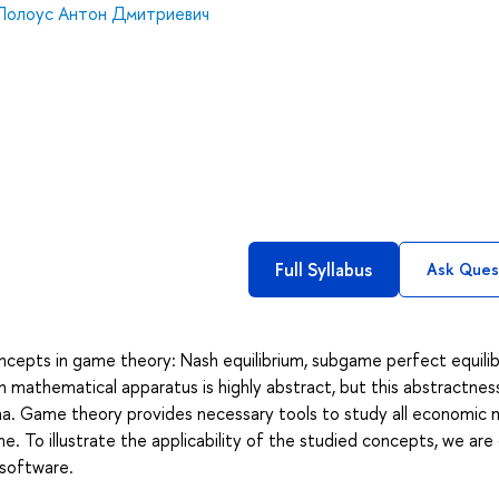
Полоус Антон Дмитриевич
Full Syllabus
Ask Ques
ncepts in game theory: Nash equilibrium, subgame perfect equilib
n mathematical apparatus is highly abstract, but this abstractnes
na. Game theory provides necessary tools to study all economic 
e. To illustrate the applicability of the studied concepts, we are
 software.