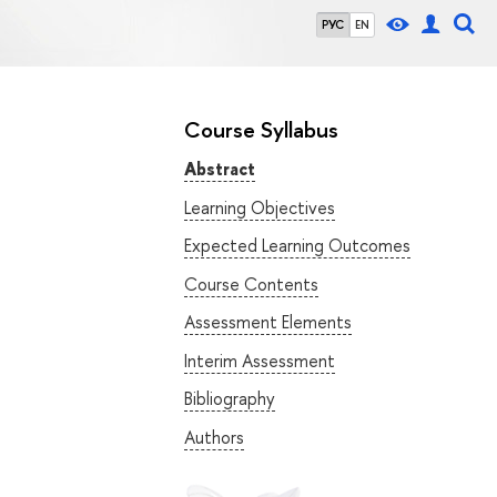
РУС
EN
Course Syllabus
Abstract
Learning Objectives
Expected Learning Outcomes
Course Contents
Assessment Elements
Interim Assessment
Bibliography
Authors