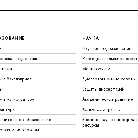
АЗОВАНИЕ
НАУКА
й
Научные подразделения
зовская подготовка
Исследовательские проек
пиады
Мониторинги
м в бакалавриат
Диссертационные советы
а+
Защиты диссертаций
м в магистратуру
Академическое развитие
рантура
Конкурсы и гранты
лнительное образование
Внешние научно-информац
ресурсы
р развития карьеры