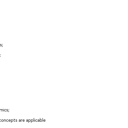
s;
;
mics;
 concepts are applicable